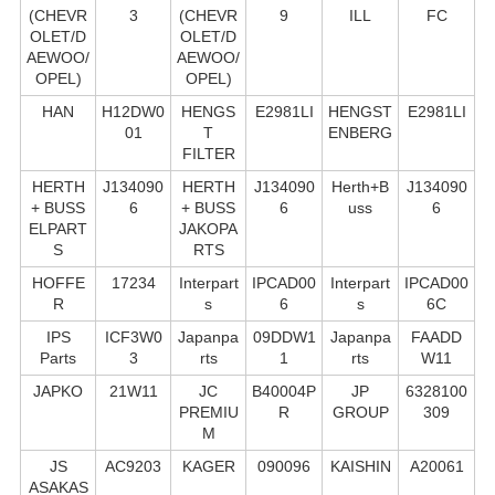
(CHEVR
3
(CHEVR
9
ILL
FC
OLET/D
OLET/D
AEWOO/
AEWOO/
OPEL)
OPEL)
HAN
H12DW0
HENGS
E2981LI
HENGST
E2981LI
01
T
ENBERG
FILTER
HERTH
J134090
HERTH
J134090
Herth+B
J134090
+ BUSS
6
+ BUSS
6
uss
6
ELPART
JAKOPA
S
RTS
HOFFE
17234
Interpart
IPCAD00
Interpart
IPCAD00
R
s
6
s
6C
IPS
ICF3W0
Japanpa
09DDW1
Japanpa
FAADD
Parts
3
rts
1
rts
W11
JAPKO
21W11
JC
B40004P
JP
6328100
PREMIU
R
GROUP
309
M
JS
AC9203
KAGER
090096
KAISHIN
A20061
ASAKAS