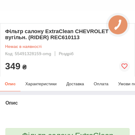
Фільтр салону ExtraClean CHEVROLET
вугільн. (RIDER) REC610113
Немає в наявності
Код: 55491328159-omg
Роздріб
349
₴
Опис
Характеристики
Доставка
Оплата
Умови п
Опис
bvd_ggl