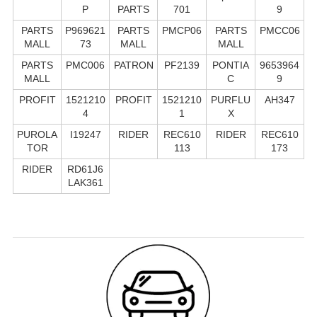
P
PARTS
701
9
PARTS
P969621
PARTS
PMCP06
PARTS
PMCC06
MALL
73
MALL
MALL
PARTS
PMC006
PATRON
PF2139
PONTIA
9653964
MALL
C
9
PROFIT
1521210
PROFIT
1521210
PURFLU
AH347
4
1
X
PUROLA
I19247
RIDER
REC610
RIDER
REC610
TOR
113
173
RIDER
RD61J6
LAK361