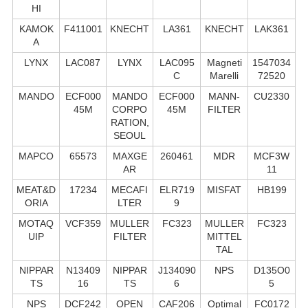
HI
KAMOK
F411001
KNECHT
LA361
KNECHT
LAK361
A
LYNX
LAC087
LYNX
LAC095
Magneti
1547034
C
Marelli
72520
MANDO
ECF000
MANDO
ECF000
MANN-
CU2330
45M
CORPO
45M
FILTER
RATION,
SEOUL
MAPCO
65573
MAXGE
260461
MDR
MCF3W
AR
11
MEAT&D
17234
MECAFI
ELR719
MISFAT
HB199
ORIA
LTER
9
MOTAQ
VCF359
MULLER
FC323
MULLER
FC323
UIP
FILTER
MITTEL
TAL
NIPPAR
N13409
NIPPAR
J134090
NPS
D135O0
TS
16
TS
6
5
NPS
DCF242
OPEN
CAF206
Optimal
FC0172