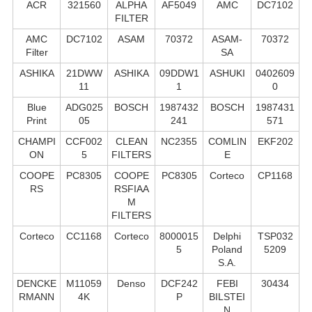
ACR
321560
ALPHA
AF5049
AMC
DC7102
FILTER
AMC
DC7102
ASAM
70372
ASAM-
70372
Filter
SA
ASHIKA
21DWW
ASHIKA
09DDW1
ASHUKI
0402609
11
1
0
Blue
ADG025
BOSCH
1987432
BOSCH
1987431
Print
05
241
571
CHAMPI
CCF002
CLEAN
NC2355
COMLIN
EKF202
ON
5
FILTERS
E
COOPE
PC8305
COOPE
PC8305
Corteco
CP1168
RS
RSFIAA
M
FILTERS
Corteco
CC1168
Corteco
8000015
Delphi
TSP032
5
Poland
5209
S.А.
DENCKE
M11059
Denso
DCF242
FEBI
30434
RMANN
4K
P
BILSTEI
N