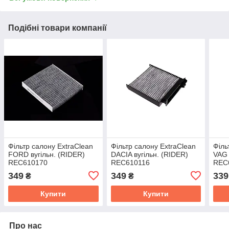
Подібні товари компанії
Фільтр салону ExtraClean
Фільтр салону ExtraClean
Філь
FORD вугільн. (RIDER)
DACIA вугільн. (RIDER)
VAG 
REC610170
REC610116
REC
349
349
339
₴
₴
Купити
Купити
Про нас