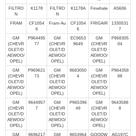
FILTRO
K1178
FILTRO
K1178A
Finwhale
AS606
N
N
FRAM
CF1054
Fram-Au
CF1054
FRIGAIR
1330531
6
6
7
GM
P964495
GM
EC9653
GM
P968305
(CHEVR
77
(CHEVR
9649
(CHEVR
04
OLET/D
OLET/D
OLET/D
AEWOO/
AEWOO/
AEWOO/
OPEL)
OPEL)
OPEL)
GM
P969621
GM
9683050
GM
P964358
(CHEVR
73
(CHEVR
4
(CHEVR
88
OLET/D
OLET/D
OLET/D
AEWOO/
AEWOO/
AEWOO/
OPEL)
OPEL)
OPEL)
GM
9644957
GM
P965396
GM
9643588
(CHEVR
7
(CHEVR
49
(CHEVR
8
OLET/D
OLET/D
OLET/D
AEWOO/
AEWOO/
AEWOO/
OPEL)
OPEL)
OPEL)
GM
9696217
GM
9653964
GOODW
AG197C