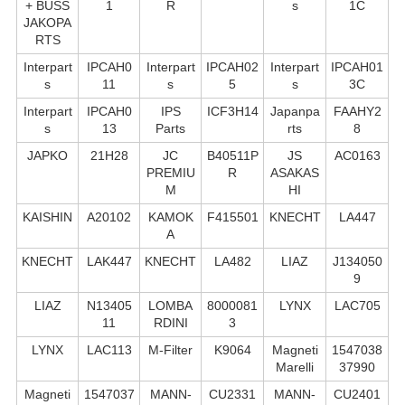
+ BUSS
1
R
s
1C
JAKOPA
RTS
Interpart
IPCAH0
Interpart
IPCAH02
Interpart
IPCAH01
s
11
s
5
s
3C
Interpart
IPCAH0
IPS
ICF3H14
Japanpa
FAAHY2
s
13
Parts
rts
8
JAPKO
21H28
JC
B40511P
JS
AC0163
PREMIU
R
ASAKAS
M
HI
KAISHIN
A20102
KAMOK
F415501
KNECHT
LA447
A
KNECHT
LAK447
KNECHT
LA482
LIAZ
J134050
9
LIAZ
N13405
LOMBA
8000081
LYNX
LAC705
11
RDINI
3
LYNX
LAC113
M-Filter
K9064
Magneti
1547038
Marelli
37990
Magneti
1547037
MANN-
CU2331
MANN-
CU2401