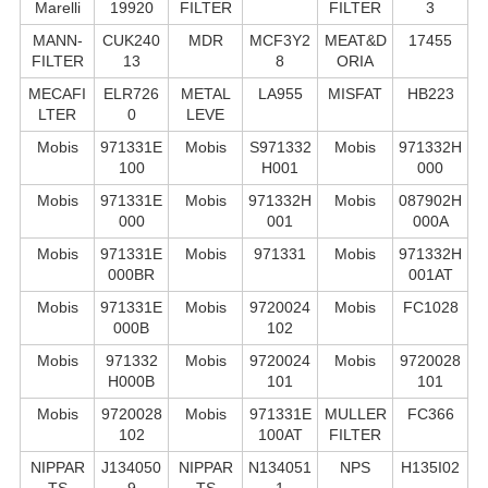
Marelli
19920
FILTER
FILTER
3
MANN-
CUK240
MDR
MCF3Y2
MEAT&D
17455
FILTER
13
8
ORIA
MECAFI
ELR726
METAL
LA955
MISFAT
HB223
LTER
0
LEVE
Mobis
971331E
Mobis
S971332
Mobis
971332H
100
H001
000
Mobis
971331E
Mobis
971332H
Mobis
087902H
000
001
000A
Mobis
971331E
Mobis
971331
Mobis
971332H
000BR
001AT
Mobis
971331E
Mobis
9720024
Mobis
FC1028
000B
102
Mobis
971332
Mobis
9720024
Mobis
9720028
H000B
101
101
Mobis
9720028
Mobis
971331E
MULLER
FC366
102
100AT
FILTER
NIPPAR
J134050
NIPPAR
N134051
NPS
H135I02
TS
9
TS
1