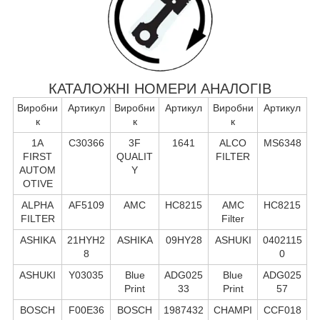
КАТАЛОЖНІ НОМЕРИ АНАЛОГІВ
Виробни
Артикул
Виробни
Артикул
Виробни
Артикул
к
к
к
1A
C30366
3F
1641
ALCO
MS6348
FIRST
QUALIT
FILTER
AUTOM
Y
OTIVE
ALPHA
AF5109
AMC
HC8215
AMC
HC8215
FILTER
Filter
ASHIKA
21HYH2
ASHIKA
09HY28
ASHUKI
0402115
8
0
ASHUKI
Y03035
Blue
ADG025
Blue
ADG025
Print
33
Print
57
BOSCH
F00E36
BOSCH
1987432
CHAMPI
CCF018