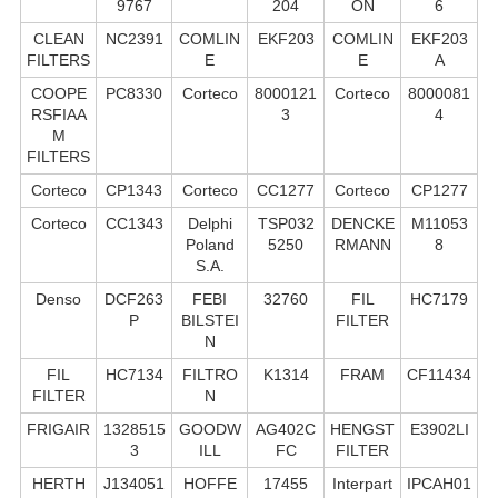
9767
204
ON
6
CLEAN
NC2391
COMLIN
EKF203
COMLIN
EKF203
FILTERS
E
E
A
COOPE
PC8330
Corteco
8000121
Corteco
8000081
RSFIAA
3
4
M
FILTERS
Corteco
CP1343
Corteco
CC1277
Corteco
CP1277
Corteco
CC1343
Delphi
TSP032
DENCKE
M11053
Poland
5250
RMANN
8
S.А.
Denso
DCF263
FEBI
32760
FIL
HC7179
P
BILSTEI
FILTER
N
FIL
HC7134
FILTRO
K1314
FRAM
CF11434
FILTER
N
FRIGAIR
1328515
GOODW
AG402C
HENGST
E3902LI
3
ILL
FC
FILTER
HERTH
J134051
HOFFE
17455
Interpart
IPCAH01