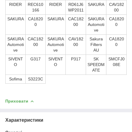
RIDER
REC610
RIDER
RD61J6
SAKURA
CAV182
166
WP2011
00
SAKURA
CA1820
SAKURA
CAC182
SAKURA
CA1820
0
00
Automoti
0
ve
SAKURA
CAC182
SAKURA
CAV182
Sakura
CA1820
Automoti
00
Automoti
00
Filters
0
ve
ve
AU
SIVENT
G317
SIVENT
P317
SK
SMCFJ0
O
O
SPEEDM
08E
ATE
Sofima
S3223C
Приховати
Характеристики