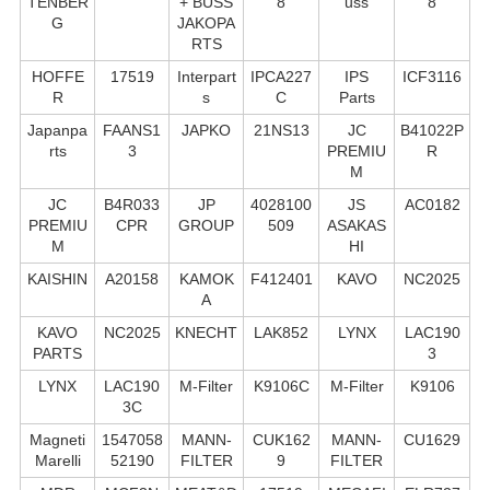
TENBER
+ BUSS
8
uss
8
G
JAKOPA
RTS
HOFFE
17519
Interpart
IPCA227
IPS
ICF3116
R
s
C
Parts
Japanpa
FAANS1
JAPKO
21NS13
JC
B41022P
rts
3
PREMIU
R
M
JC
B4R033
JP
4028100
JS
AC0182
PREMIU
CPR
GROUP
509
ASAKAS
M
HI
KAISHIN
A20158
KAMOK
F412401
KAVO
NC2025
A
KAVO
NC2025
KNECHT
LAK852
LYNX
LAC190
PARTS
3
LYNX
LAC190
M-Filter
K9106C
M-Filter
K9106
3C
Magneti
1547058
MANN-
CUK162
MANN-
CU1629
Marelli
52190
FILTER
9
FILTER