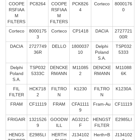
COOPE
PC8264
COOPE
PCK826
Corteco
8000176
RSFIAA
RSFIAA
4
0
M
M
FILTERS
FILTERS
Corteco
8000175
Corteco
CP1418
DACIA
2727721
3
00R
DACIA
2727749
DELLO
1800037
Delphi
TSP032
36R
10
Poland
5333
S.А.
Delphi
TSP032
DENCKE
M11085
DENCKE
M11088
Poland
5333C
RMANN
2
RMANN
6K
S.А.
FIL
HCK718
FILTRO
K1230
FILTRO
K1230A
FILTER
2
N
N
FRAM
CF11119
FRAM
CFA1111
Fram-Au
CF11119
9
FRIGAIR
1321526
GOODW
AG321C
HENGST
E2985LI
9
ILL
F
FILTER
HENGS
E2985LI
HERTH
J134102
Herth+B
J134102