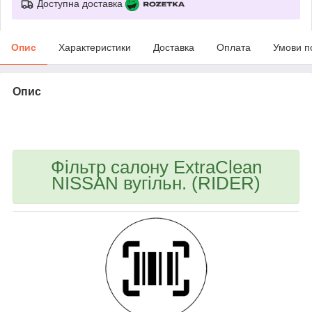
Доступна доставка
Опис
Характеристики
Доставка
Оплата
Умови п
Опис
bvd_ggl
Фільтр салону ExtraClean
NISSAN вугільн. (RIDER)