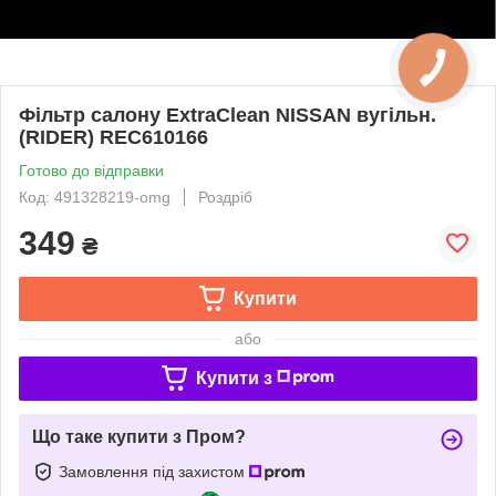
Фільтр салону ExtraClean NISSAN вугільн.
(RIDER) REC610166
Готово до відправки
Код: 491328219-omg
Роздріб
349
₴
Купити
або
Купити з
Що таке купити з Пром?
Замовлення під захистом