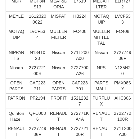
MDR
MCF3N
MEAT&D
17519
MECAFI
ELR727
S13
ORIA
LTER
2
MEYLE
1612320
MISFAT
HB224
MOTAQ
LVCF53
0022
UIP
3
MOTAQ
LVCF53
MULLER
FC408
MULLER
FC408
UIP
4
FILTER
MITTEL
TAL
NIPPAR
N13410
Nissan
271T200
Nissan
2727749
TS
23
A00
36R
Nissan
2727721
Nissan
2727700
NPS
N135N2
00R
A26
0
OPEN
CAF223
OPEN
CAF223
PARTS
PMX086
PARTS
711
PARTS
701
MALL
Y
PATRON
PF2194
PROFIT
1521232
PURFLU
AHC306
7
X
Quinton
QFC003
RENAUL
272771K
RENAUL
2722772
Hazell
6
T
A4A
T
100R
RENAUL
2727749
RENAUL
2727721
RENAUL
271T200
T
36R
T
00R
T
A00