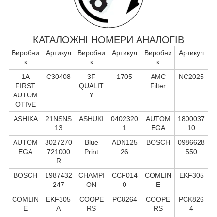
КАТАЛОЖНІ НОМЕРИ АНАЛОГІВ
Виробни
Артикул
Виробни
Артикул
Виробни
Артикул
к
к
к
1A
C30408
3F
1705
AMC
NC2025
FIRST
QUALIT
Filter
AUTOM
Y
OTIVE
ASHIKA
21NSNS
ASHUKI
0402320
AUTOM
1800037
13
1
EGA
10
AUTOM
3027270
Blue
ADN125
BOSCH
0986628
EGA
721000
Print
26
550
R
BOSCH
1987432
CHAMPI
CCF014
COMLIN
EKF305
247
ON
0
E
COMLIN
EKF305
COOPE
PC8264
COOPE
PCK826
E
A
RS
RS
4