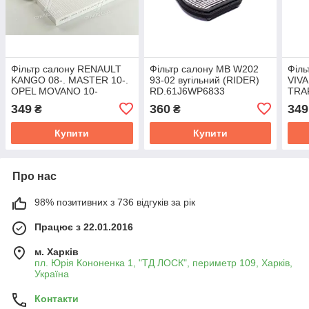
Фільтр салону RENAULT
Фільтр салону MB W202
Філь
KANGO 08-. MASTER 10-.
93-02 вугільний (RIDER)
VIV
OPEL MOVANO 10-
RD.61J6WP6833
TRAF
(RIDER) RD.61J6WP9336
PRI
349
360
349
₴
₴
RD.
Купити
Купити
Про нас
98% позитивних з 736 відгуків за рік
Працює з 22.01.2016
м. Харків
пл. Юрія Кононенка 1, "ТД ЛОСК", периметр 109, Харків,
Україна
Контакти