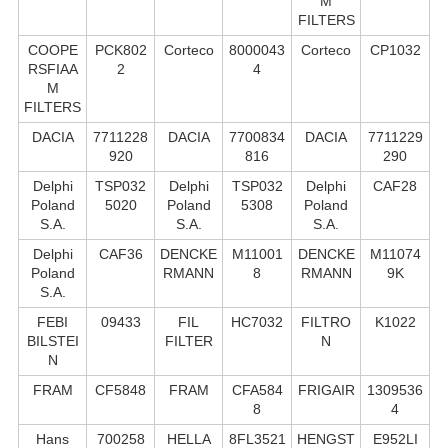
M
FILTERS
COOPE
PCK802
Corteco
8000043
Corteco
CP1032
RSFIAA
2
4
M
FILTERS
DACIA
7711228
DACIA
7700834
DACIA
7711229
920
816
290
Delphi
TSP032
Delphi
TSP032
Delphi
CAF28
Poland
5020
Poland
5308
Poland
S.А.
S.А.
S.А.
Delphi
CAF36
DENCKE
M11001
DENCKE
M11074
Poland
RMANN
8
RMANN
9K
S.А.
FEBI
09433
FIL
HC7032
FILTRO
K1022
BILSTEI
FILTER
N
N
FRAM
CF5848
FRAM
CFA584
FRIGAIR
1309536
8
4
Hans
700258
HELLA
8FL3521
HENGST
E952LI