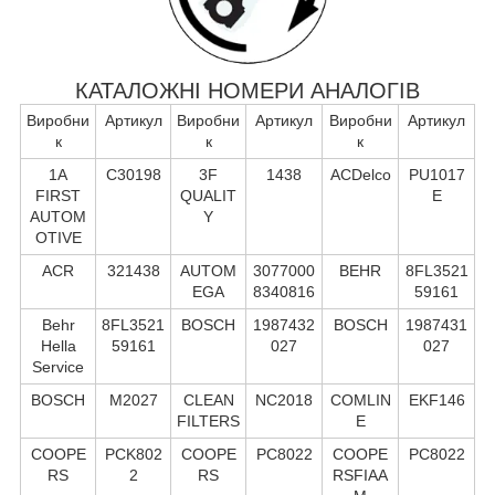
КАТАЛОЖНІ НОМЕРИ АНАЛОГІВ
Виробни
Артикул
Виробни
Артикул
Виробни
Артикул
к
к
к
1A
C30198
3F
1438
ACDelco
PU1017
FIRST
QUALIT
E
AUTOM
Y
OTIVE
ACR
321438
AUTOM
3077000
BEHR
8FL3521
EGA
8340816
59161
Behr
8FL3521
BOSCH
1987432
BOSCH
1987431
Hella
59161
027
027
Service
BOSCH
M2027
CLEAN
NC2018
COMLIN
EKF146
FILTERS
E
COOPE
PCK802
COOPE
PC8022
COOPE
PC8022
RS
2
RS
RSFIAA