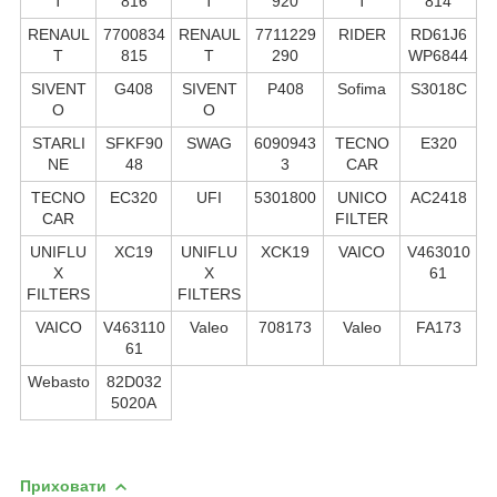
T
816
T
920
T
814
RENAUL
7700834
RENAUL
7711229
RIDER
RD61J6
T
815
T
290
WP6844
SIVENT
G408
SIVENT
P408
Sofima
S3018C
O
O
STARLI
SFKF90
SWAG
6090943
TECNO
E320
NE
48
3
CAR
TECNO
EC320
UFI
5301800
UNICO
AC2418
CAR
FILTER
UNIFLU
XC19
UNIFLU
XCK19
VAICO
V463010
X
X
61
FILTERS
FILTERS
VAICO
V463110
Valeo
708173
Valeo
FA173
61
Webasto
82D032
5020A
Приховати