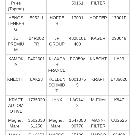
Pries
59161
FILTER
(Topran)
HENGS
E952LI
HOFFE
17001
HOFFER
17001F
TENBER
R
G
JC
B4R002
JP
4328101
KAGER
090046
PREMIU
PR
GROUP
409
M
KAMOK
F402601
KLAXCA
FC050z
KNECHT
LA23
A
R
FRANCE
KNECHT
LAK23
KOLBEN
5001375
KRAFT
1735020
SCHMID
5
T
KRAFT
1735020
LYNX
LAC141
M-Filter
K947
AUTOM
2
OTIVE
Magneti
3502030
Magneti
1547058
MANN-
CU2525
Marelli
61250
Marelli
90770
FILTER
MANN-
CUK252
MAPCO
65106
MAPCO
66408