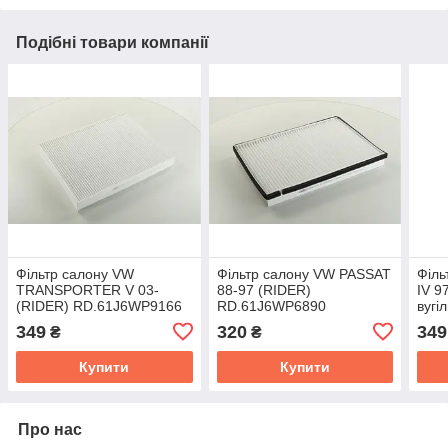
Подібні товари компанії
Фільтр салону VW
Фільтр салону VW PASSAT
Філь
TRANSPORTER V 03-
88-97 (RIDER)
IV 9
(RIDER) RD.61J6WP9166
RD.61J6WP6890
вугі
RD.
349
320
349
₴
₴
Купити
Купити
Про нас