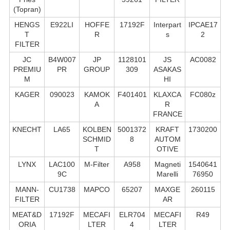
(Topran)
HENGS
E922LI
HOFFE
17192F
Interpart
IPCAE17
T
R
s
2
FILTER
JC
B4W007
JP
1128101
JS
AC0082
PREMIU
PR
GROUP
309
ASAKAS
M
HI
KAGER
090023
KAMOK
F401401
KLAXCA
FC080z
A
R
FRANCE
KNECHT
LA65
KOLBEN
5001372
KRAFT
1730200
SCHMID
8
AUTOM
T
OTIVE
LYNX
LAC100
M-Filter
A958
Magneti
1540641
9C
Marelli
76950
MANN-
CU1738
MAPCO
65207
MAXGE
260115
FILTER
AR
MEAT&D
17192F
MECAFI
ELR704
MECAFI
R49
ORIA
LTER
4
LTER