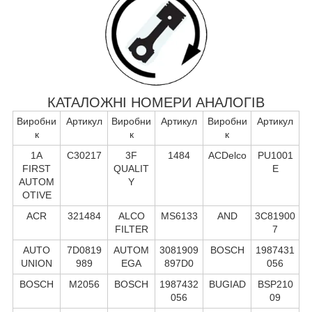
КАТАЛОЖНІ НОМЕРИ АНАЛОГІВ
Виробни
Артикул
Виробни
Артикул
Виробни
Артикул
к
к
к
1A
C30217
3F
1484
ACDelco
PU1001
FIRST
QUALIT
E
AUTOM
Y
OTIVE
ACR
321484
ALCO
MS6133
AND
3C81900
FILTER
7
AUTO
7D0819
AUTOM
3081909
BOSCH
1987431
UNION
989
EGA
897D0
056
BOSCH
M2056
BOSCH
1987432
BUGIAD
BSP210
056
09