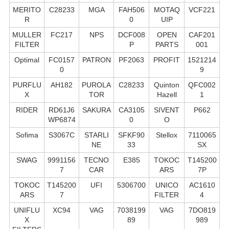
MERITO
C28233
MGA
FAH506
MOTAQ
VCF221
R
0
UIP
MULLER
FC217
NPS
DCF008
OPEN
CAF201
FILTER
P
PARTS
001
Optimal
FC0157
PATRON
PF2063
PROFIT
1521214
0
9
PURFLU
AH182
PUROLA
C28233
Quinton
QFC002
X
TOR
Hazell
1
RIDER
RD61J6
SAKURA
CA3105
SIVENT
P662
WP6874
0
O
Sofima
S3067C
STARLI
SFKF90
Stellox
7110065
NE
33
SX
SWAG
9991156
TECNO
E385
TOKOC
T145200
7
CAR
ARS
7P
TOKOC
T145200
UFI
5306700
UNICO
AC1610
ARS
7
FILTER
4
UNIFLU
XC94
VAG
7038199
VAG
7DO819
X
89
989