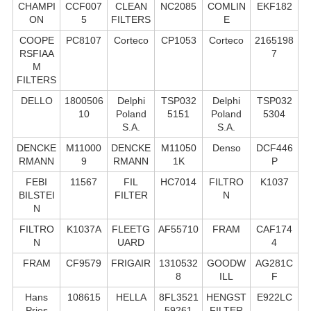
CHAMPI
CCF007
CLEAN
NC2085
COMLIN
EKF182
ON
5
FILTERS
E
COOPE
PC8107
Corteco
CP1053
Corteco
2165198
RSFIAA
7
M
FILTERS
DELLO
1800506
Delphi
TSP032
Delphi
TSP032
10
Poland
5151
Poland
5304
S.А.
S.А.
DENCKE
M11000
DENCKE
M11050
Denso
DCF446
RMANN
9
RMANN
1K
P
FEBI
11567
FIL
HC7014
FILTRO
K1037
BILSTEI
FILTER
N
N
FILTRO
K1037A
FLEETG
AF55710
FRAM
CAF174
N
UARD
4
FRAM
CF9579
FRIGAIR
1310532
GOODW
AG281C
8
ILL
F
Hans
108615
HELLA
8FL3521
HENGST
E922LC
Pries
59261
FILTER