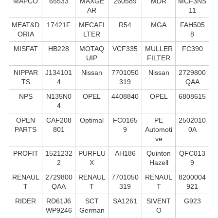
MAPCO
65533
MAXGE
260589
MDR
MCF3NS
AR
11
MEAT&D
17421F
MECAFI
R54
MGA
FAH505
ORIA
LTER
8
MISFAT
HB228
MOTAQ
VCF335
MULLER
FC390
UIP
FILTER
NIPPAR
J134101
Nissan
7701050
Nissan
2729800
TS
4
319
QAA
NPS
N135N0
OPEL
4408840
OPEL
6808615
4
OPEN
CAF208
Optimal
FC0165
PE
2502010
PARTS
801
9
Automoti
0A
ve
PROFIT
1521232
PURFLU
AH186
Quinton
QFC013
2
X
Hazell
9
RENAUL
2729800
RENAUL
7701050
RENAUL
8200004
T
QAA
T
319
T
921
RIDER
RD61J6
SCT
SA1261
SIVENT
G923
WP9246
German
O