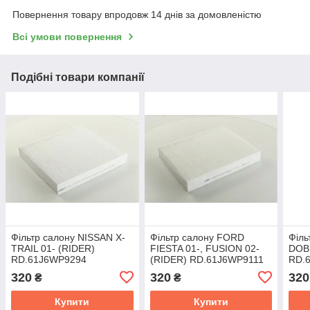
Повернення товару впродовж 14 днів за домовленістю
Всі умови повернення
Подібні товари компанії
Фільтр салону NISSAN X-
Фільтр салону FORD
Філь
TRAIL 01- (RIDER)
FIESTA 01-, FUSION 02-
DOB
RD.61J6WP9294
(RIDER) RD.61J6WP9111
RD.
320
320
320
₴
₴
Купити
Купити