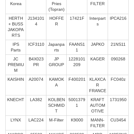
Korea
Pries
FILTER
(Topran)
HERTH
J134101
HOFFE
17421F
Interpart
IPCA216
+ BUSS
4
R
s
JAKOPA
RTS
IPS
ICF3110
Japanpa
FAANS1
JAPKO
21NS11
Parts
rts
1
JC
B4X023
JP
1228101
KAGER
090268
PREMIU
PR
GROUP
209
M
KAISHIN
A20074
KAMOK
F400201
KLAXCA
FC040z
A
R
FRANCE
KNECHT
LA382
KOLBEN
5001379
KRAFT
1731950
SCHMID
1
AUTOM
T
OTIVE
LYNX
LAC224
M-Filter
K9000
MANN-
CU3454
FILTER