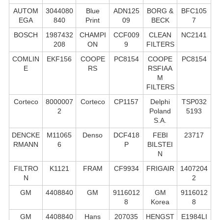
AUTOM
3044080
Blue
ADN125
BORG &
BFC105
EGA
840
Print
09
BECK
7
BOSCH
1987432
CHAMPI
CCF009
CLEAN
NC2141
208
ON
9
FILTERS
COMLIN
EKF156
COOPE
PC8154
COOPE
PC8154
E
RS
RSFIAA
M
FILTERS
Corteco
8000007
Corteco
CP1157
Delphi
TSP032
2
Poland
5193
S.А.
DENCKE
M11065
Denso
DCF418
FEBI
23717
RMANN
6
P
BILSTEI
N
FILTRO
K1121
FRAM
CF9934
FRIGAIR
1407204
N
2
GM
4408840
GM
9116012
GM
9116012
8
Korea
8
GM
4408840
Hans
207035
HENGST
E1984LI