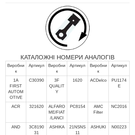
КАТАЛОЖНІ НОМЕРИ АНАЛОГІВ
Виробни
Артикул
Виробни
Артикул
Виробни
Артикул
к
к
к
1A
C30390
3F
1620
ACDelco
PU1174
FIRST
QUALIT
E
AUTOM
Y
OTIVE
ACR
321620
ALFARO
PC8154
AMC
NC2016
ME/FIAT
Filter
/LANCI
AND
3C8190
ASHIKA
21NSNS
ASHUKI
N00223
31
11