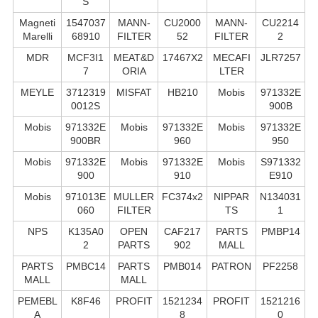
S
Magneti
1547037
MANN-
CU2000
MANN-
CU2214
Marelli
68910
FILTER
52
FILTER
2
MDR
MCF3I1
MEAT&D
17467X2
MECAFI
JLR7257
7
ORIA
LTER
MEYLE
3712319
MISFAT
HB210
Mobis
971332E
0012S
900B
Mobis
971332E
Mobis
971332E
Mobis
971332E
900BR
960
950
Mobis
971332E
Mobis
971332E
Mobis
S971332
900
910
E910
Mobis
971013E
MULLER
FC374x2
NIPPAR
N134031
060
FILTER
TS
1
NPS
K135A0
OPEN
CAF217
PARTS
PMBP14
2
PARTS
902
MALL
PARTS
PMBC14
PARTS
PMB014
PATRON
PF2258
MALL
MALL
PEMEBL
K8F46
PROFIT
1521234
PROFIT
1521216
A
8
0