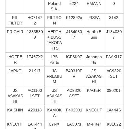
Poland
5224
RMANN
0
S.А.
FIL
HC7147
FILTRO
K12892x
FISPA
3142
FILTER
2
N
FRIGAIR
1333530
HERTH
J134030
Herth+B
J134030
9
+ BUSS
7
uss
7
JAKOPA
RTS
HOFFE
17467X2
IPS
ICF3K07
Japanpa
FAAKI17
R
Parts
rts
JAPKO
21K17
JC
B40310P
JS
AC9320
PREMIU
R
ASAKAS
SET
M
HI
JS
AC1100
JS
AC9320
KAGER
090201
ASAKAS
1SET
ASAKAS
CSET
HI
HI
KAISHIN
A20118
KAMOK
F402901
KNECHT
LA444S
A
KNECHT
LAK444
LYNX
LAC071
M-Filter
K91022