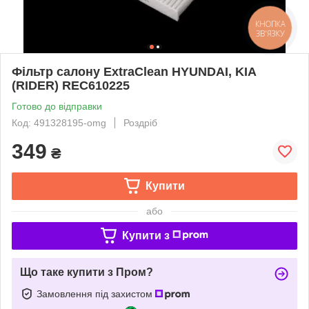
КНОПКА
ЗВ'ЯЗКУ
Фільтр салону ExtraClean HYUNDAI, KIA
(RIDER) REC610225
Готово до відправки
Код: 491328195-omg
Роздріб
349
₴
Купити
або
Купити з
Що таке купити з Пром?
Замовлення під захистом