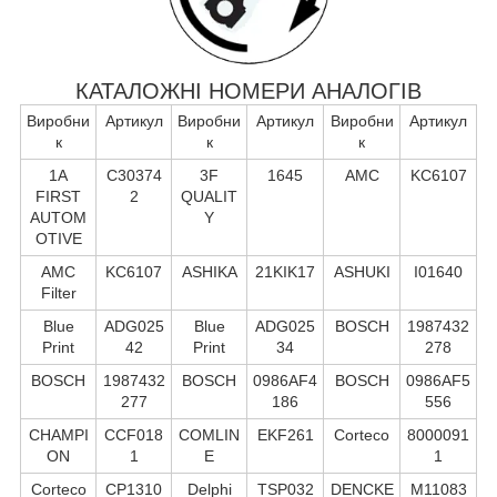
КАТАЛОЖНІ НОМЕРИ АНАЛОГІВ
Виробни
Артикул
Виробни
Артикул
Виробни
Артикул
к
к
к
1A
C30374
3F
1645
AMC
KC6107
FIRST
2
QUALIT
AUTOM
Y
OTIVE
AMC
KC6107
ASHIKA
21KIK17
ASHUKI
I01640
Filter
Blue
ADG025
Blue
ADG025
BOSCH
1987432
Print
42
Print
34
278
BOSCH
1987432
BOSCH
0986AF4
BOSCH
0986AF5
277
186
556
CHAMPI
CCF018
COMLIN
EKF261
Corteco
8000091
ON
1
E
1
Corteco
CP1310
Delphi
TSP032
DENCKE
M11083