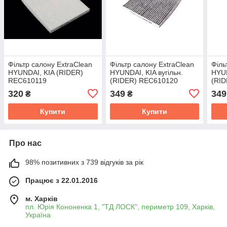
Фільтр салону ExtraClean
Фільтр салону ExtraClean
Філь
HYUNDAI, KIA (RIDER)
HYUNDAI, KIA вугільн.
HYUN
REC610119
(RIDER) REC610120
(RI
320
349
349
₴
₴
Купити
Купити
Про нас
98% позитивних з 739 відгуків за рік
Працює з 22.01.2016
м. Харків
пл. Юрія Кононенка 1, "ТД ЛОСК", периметр 109, Харків,
Україна