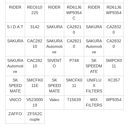
RIDER
REC610
RIDER
RD61J6
RIDER
RD61J6
225
WP9354
WP9354
C
S.I.D.A.T
3142
SAKURA
CA2821
SAKURA
CA2832
0
0
SAKURA
CAC282
SAKURA
CA2821
SAKURA
CA2832
10
Automoti
0
Automoti
0
ve
ve
SAKURA
CAC282
SIVENT
P748
SK
SMPCK0
Automoti
10
O
SPEEDM
11
ve
ATE
SK
SMCFK0
SK
SMCFK0
UNIFLU
XC357
SPEED
11E
SPEED
11
X
MATE
MATE
FILTERS
VAICO
V523000
Valeo
715639
WIX
WP9354
19
FILTERS
ZAFFO
ZF552C
ouple