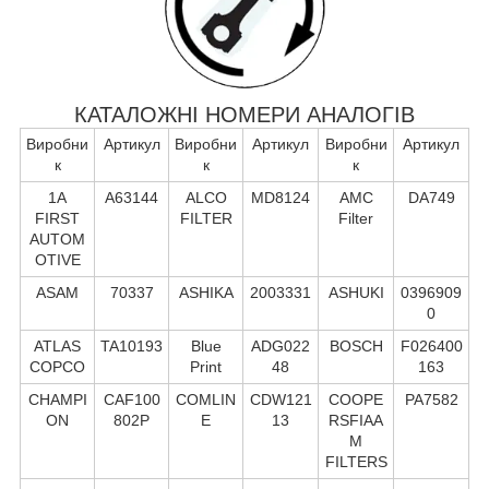
КАТАЛОЖНІ НОМЕРИ АНАЛОГІВ
Виробни
Артикул
Виробни
Артикул
Виробни
Артикул
к
к
к
1A
A63144
ALCO
MD8124
AMC
DA749
FIRST
FILTER
Filter
AUTOM
OTIVE
ASAM
70337
ASHIKA
2003331
ASHUKI
0396909
0
ATLAS
TA10193
Blue
ADG022
BOSCH
F026400
COPCO
Print
48
163
CHAMPI
CAF100
COMLIN
CDW121
COOPE
PA7582
ON
802P
E
13
RSFIAA
M
FILTERS