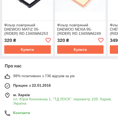
Фільтр повітряний
Фільтр повітряний
Філь
DAEWOO MATIZ 05-
DAEWOO NEXIA 95-
CHE
(RIDER) RD.1340WA6253
(RIDER) RD.1340WA6249
(RI
320
320
349
₴
₴
Купити
Купити
Про нас
98% позитивних з 736 відгуків за рік
Працює з 22.01.2016
м. Харків
пл. Юрія Кононенка 1, "ТД ЛОСК", периметр 109, Харків,
Україна
Контакти