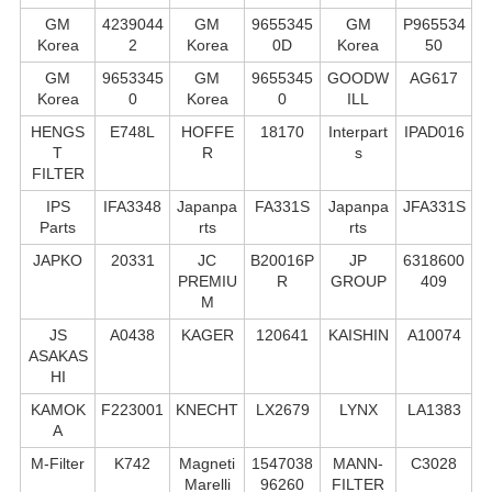
GM
4239044
GM
9655345
GM
P965534
Korea
2
Korea
0D
Korea
50
GM
9653345
GM
9655345
GOODW
AG617
Korea
0
Korea
0
ILL
HENGS
E748L
HOFFE
18170
Interpart
IPAD016
T
R
s
FILTER
IPS
IFA3348
Japanpa
FA331S
Japanpa
JFA331S
Parts
rts
rts
JAPKO
20331
JC
B20016P
JP
6318600
PREMIU
R
GROUP
409
M
JS
A0438
KAGER
120641
KAISHIN
A10074
ASAKAS
HI
KAMOK
F223001
KNECHT
LX2679
LYNX
LA1383
A
M-Filter
K742
Magneti
1547038
MANN-
C3028
Marelli
96260
FILTER