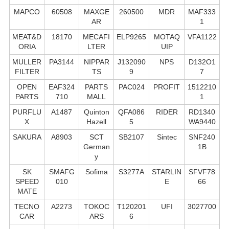
MAPCO
60508
MAXGE
260500
MDR
MAF333
AR
1
MEAT&D
18170
MECAFI
ELP9265
MOTAQ
VFA1122
ORIA
LTER
UIP
MULLER
PA3144
NIPPAR
J132090
NPS
D132O1
FILTER
TS
9
7
OPEN
EAF324
PARTS
PAC024
PROFIT
1512210
PARTS
710
MALL
1
PURFLU
A1487
Quinton
QFA086
RIDER
RD1340
X
Hazell
5
WA9440
SAKURA
A8903
SCT
SB2107
Sintec
SNF240
German
1B
y
SK
SMAFG
Sofima
S3277A
STARLIN
SFVF78
SPEED
010
E
66
MATE
TECNO
A2273
TOKOC
T120201
UFI
3027700
CAR
ARS
6