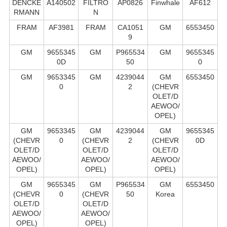
DENCKE
A140502
FILTRO
AP0826
Finwhale
AF612
RMANN
N
FRAM
AF3981
FRAM
CA1051
GM
6553450
9
GM
9655345
GM
P965534
GM
9655345
0D
50
0
GM
9653345
GM
4239044
GM
6553450
0
2
(CHEVR
OLET/D
AEWOO/
OPEL)
GM
9653345
GM
4239044
GM
9655345
(CHEVR
0
(CHEVR
2
(CHEVR
0D
OLET/D
OLET/D
OLET/D
AEWOO/
AEWOO/
AEWOO/
OPEL)
OPEL)
OPEL)
GM
9655345
GM
P965534
GM
6553450
(CHEVR
0
(CHEVR
50
Korea
OLET/D
OLET/D
AEWOO/
AEWOO/
OPEL)
OPEL)