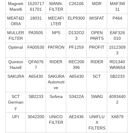
Magneti
1520717
MANN-
C26106
MDR
MAF3W
Marelli
61701
FILTER
11
MEAT&D
18031
MECAFI
ELP9300
MISFAT
P464
ORIA
LTER
MULLER
PA3505
NPS
D132O2
OPEN
EAF326
FILTER
3
PARTS
010
Optimal
FA00530
PATRON
PF1259
PROFIT
1512309
3
Quinton
QFA076
RIDER
REC200
RIDER
RD1340
Hazell
7
396
WA9654
SAKURA
A65430
SAKURA
A65430
SCT
SB2233
Automoti
ve
SCT
SB2233
Sofima
S3422A
SWAG
4093440
German
2
y
UFI
3042200
UNICO
AE2436
UNIFLU
XA879
FILTER
X
FILTERS