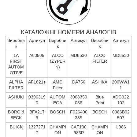
КАТАЛОЖНІ НОМЕРИ АНАЛОГІВ
Виробни
Артикул
Виробни
Артикул
Виробни
Артикул
к
к
к
1A
A63505
ALCO
MD8530
ALCO
MD8530
FIRST
(ZYPER
FILTER
AUTOM
N)
OTIVE
ALPHA
AF1821s
AMC
DA756
ASHIKA
200WW1
FILTER
Filter
1
ASHUKI
0396319
AUTOM
3008350
Blue
ADG022
0
EGA
056
Print
102
BORG &
BFA217
BOSCH
F026400
BOSCH
0986B02
BECK
9
385
507
BUICK
1327271
CHAMPI
CAF100
CHAMPI
U986
7
ON
986P
ON