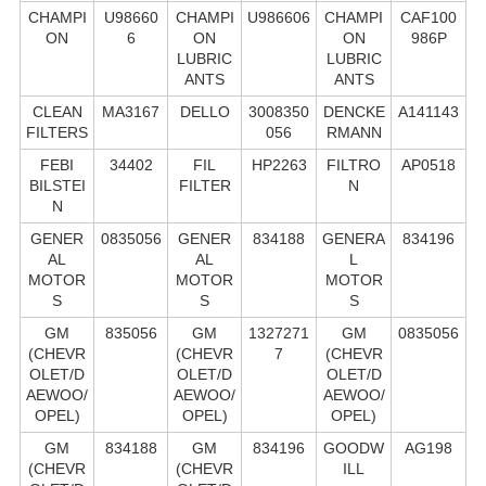
CHAMPI
U98660
CHAMPI
U986606
CHAMPI
CAF100
ON
6
ON
ON
986P
LUBRIC
LUBRIC
ANTS
ANTS
CLEAN
MA3167
DELLO
3008350
DENCKE
A141143
FILTERS
056
RMANN
FEBI
34402
FIL
HP2263
FILTRO
AP0518
BILSTEI
FILTER
N
N
GENER
0835056
GENER
834188
GENERA
834196
AL
AL
L
MOTOR
MOTOR
MOTOR
S
S
S
GM
835056
GM
1327271
GM
0835056
(CHEVR
(CHEVR
7
(CHEVR
OLET/D
OLET/D
OLET/D
AEWOO/
AEWOO/
AEWOO/
OPEL)
OPEL)
OPEL)
GM
834188
GM
834196
GOODW
AG198
(CHEVR
(CHEVR
ILL