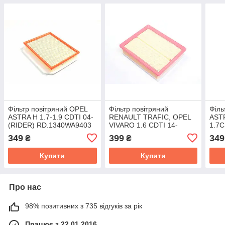
Фільтр повітряний OPEL
Фільтр повітряний
Філь
ASTRA H 1.7-1.9 CDTI 04-
RENAULT TRAFIC, OPEL
ASTR
(RIDER) RD.1340WA9403
VIVARO 1.6 CDTI 14-
1.7C
(RIDER) RD.1340WA9798
RD.
349
399
349
₴
₴
Купити
Купити
Про нас
98% позитивних з 735 відгуків за рік
Працює з 22.01.2016