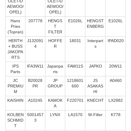
OLET/D
OLET/D
AEWOO/
AEWOO/
OPEL)
OPEL)
Hans
207778
HENGS
E1026L
HENGST
E1026L
Pries
T
ENBERG
(Topran)
FILTER
HERTH
J132091
HOFFE
18031
Interpart
IPAD020
+ BUSS
4
R
s
JAKOPA
RTS
IPS
IFA3W11
Japanpa
FAW11S
JAPKO
20W11
Parts
rts
JC
B20028
JP
1218601
JS
A0460
PREMIU
PR
GROUP
600
ASAKAS
M
HI
KAISHIN
A10245
KAMOK
F220701
KNECHT
LX2882
A
KOLBEN
5001457
LYNX
LA1570
M-Filter
K778
SCHMID
3
T