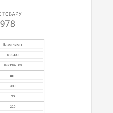
 ТОВАРУ
978
Властивість
0.20400
8421392500
шт.
380
30
220