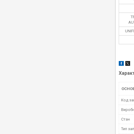
T
AU
UNIF
Харак
ОСНО
Код за
Вироб
Стан
Тип за