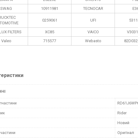
SWAG
10911981
TECNOCAR
E3
RUCKTEC
0259061
UFI
5311
TOMOTIVE
LUX FILTERS
XC85
VAICO
V3031
Valeo
715577
Webasto
82D032
теристики
ВНІ
пчастини
RD61J6WP
ник
Rider
Новий
пчастини
Оригінал