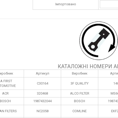
Імпортовано
КАТАЛОЖНІ НОМЕРИ А
иробник
Артикул
Виробник
Арти
1A FIRST
C30164
3F QUALITY
14
TOMOTIVE
ACR
320468
ALCO FILTER
MS6
BOSCH
1987432044
BOSCH
19874
AN FILTERS
NC2058
COMLINE
EKF