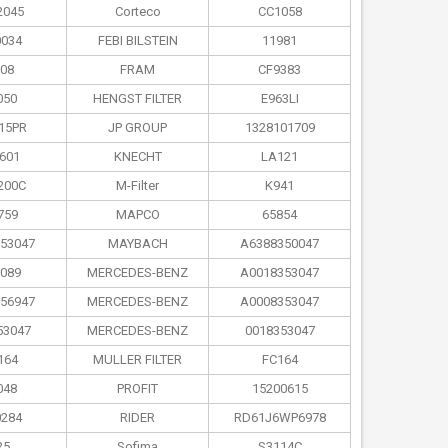
2045
Corteco
CC1058
034
FEBI BILSTEIN
11981
08
FRAM
CF9383
050
HENGST FILTER
E963LI
15PR
JP GROUP
1328101709
601
KNECHT
LA121
200C
M-Filter
K941
759
MAPCO
65854
53047
MAYBACH
A6388350047
089
MERCEDES-BENZ
A0018353047
56947
MERCEDES-BENZ
A0008353047
53047
MERCEDES-BENZ
0018353047
164
MULLER FILTER
FC164
048
PROFIT
15200615
284
RIDER
RD61J6WP6978
25
Sofima
S3114C