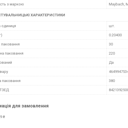
ість з маркою
Maybach, 
СТУВАЛЬНИЦЬКІ ХАРАКТЕРИСТИКИ
 одиниця
шт.
г)
0.20400
 паковання
30
на паковання
220
ований
Да
вару
464994753
а паковання
380
КТЗЕД
842139250
мація для замовлення
9 ₴