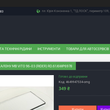
пл. Юрія Кононенка 1, "ТД ЛОСК", периметр 109, 
-83
ТА ТЕХНІЧНІ РІДИНИ
ІНСТРУМЕНТИ
ТОВАРИ ДЛЯ АВТОСЕРВІСІВ
САЛОНУ MB VITO 96-03 (RIDER) RD.61J6WP6978
Готово до відправки
Код:
4649947534-omg
349 ₴
Купити
Купит