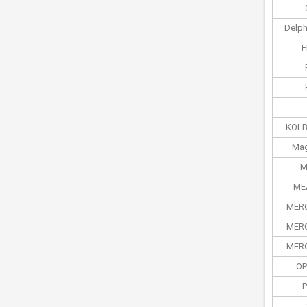
Delph
F
KOL
Mag
M
ME
MER
MER
MER
OP