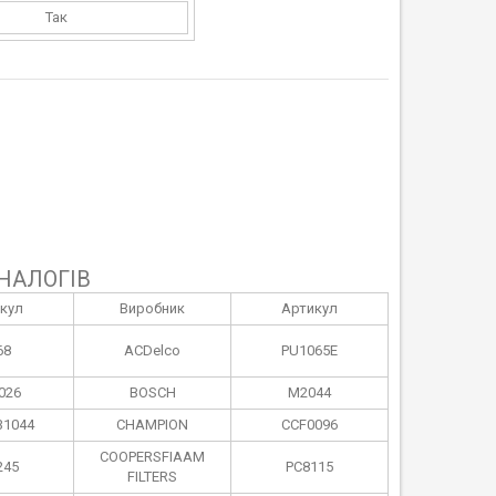
Так
НАЛОГІВ
кул
Виробник
Артикул
68
ACDelco
PU1065E
026
BOSCH
M2044
31044
CHAMPION
CCF0096
COOPERSFIAAM
245
PC8115
FILTERS