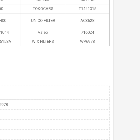
60
TOKOCARS
T1442015
400
UNICO FILTER
AC3628
1044
Valeo
716024
5158A
WIX FILTERS
WP6978
6978