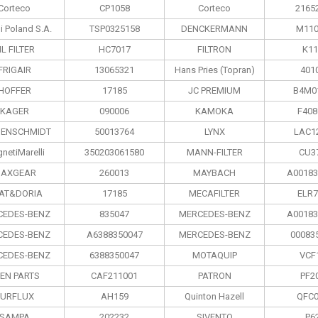
Corteco
CP1058
Corteco
2165
i Poland S.А.
TSP0325158
DENCKERMANN
M110
IL FILTER
HC7017
FILTRON
K11
FRIGAIR
13065321
Hans Pries (Topran)
401
HOFFER
17185
JC PREMIUM
B4M0
KAGER
090006
KAMOKA
F408
BENSCHMIDT
50013764
LYNX
LAC1
netiMarelli
350203061580
MANN-FILTER
CU3
AXGEAR
260013
MAYBACH
A00183
AT&DORIA
17185
MECAFILTER
ELR7
CEDES-BENZ
835047
MERCEDES-BENZ
A00183
CEDES-BENZ
A6388350047
MERCEDES-BENZ
00083
CEDES-BENZ
6388350047
MOTAQUIP
VCF
EN PARTS
CAF211001
PATRON
PF2
PURFLUX
AH159
Quinton Hazell
QFC0
SAMPA
202232
SIVENTO
P6