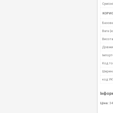
Сумісн
КОРИ
Базова
Вага (к
Висота
Довжи
Імпорт
Код то
Ширин
код У
Інфор
Ціна:
34