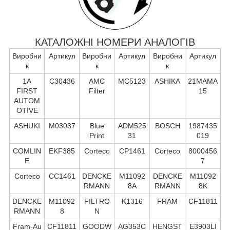
КАТАЛОЖНІ НОМЕРИ АНАЛОГІВ
Виробни
Артикул
Виробни
Артикул
Виробни
Артикул
к
к
к
1A
C30436
AMC
MC5123
ASHIKA
21MAMA
FIRST
Filter
15
AUTOM
OTIVE
ASHUKI
M03037
Blue
ADM525
BOSCH
1987435
Print
31
019
COMLIN
EKF385
Corteco
CP1461
Corteco
8000456
E
7
Corteco
CC1461
DENCKE
M11092
DENCKE
M11092
RMANN
8A
RMANN
8K
DENCKE
M11092
FILTRO
K1316
FRAM
CF11811
RMANN
8
N
Fram-Au
CF11811
GOODW
AG353C
HENGST
E3903LI