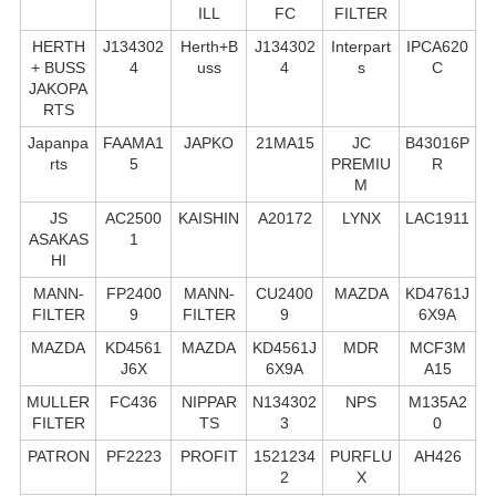
ILL
FC
FILTER
HERTH
J134302
Herth+B
J134302
Interpart
IPCA620
+ BUSS
4
uss
4
s
C
JAKOPA
RTS
Japanpa
FAAMA1
JAPKO
21MA15
JC
B43016P
rts
5
PREMIU
R
M
JS
AC2500
KAISHIN
A20172
LYNX
LAC1911
ASAKAS
1
HI
MANN-
FP2400
MANN-
CU2400
MAZDA
KD4761J
FILTER
9
FILTER
9
6X9A
MAZDA
KD4561
MAZDA
KD4561J
MDR
MCF3M
J6X
6X9A
A15
MULLER
FC436
NIPPAR
N134302
NPS
M135A2
FILTER
TS
3
0
PATRON
PF2223
PROFIT
1521234
PURFLU
AH426
2
X