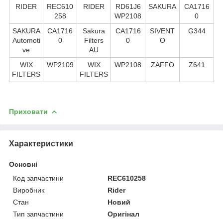
RIDER
REC610
RIDER
RD61J6
SAKURA
CA1716
258
WP2108
0
SAKURA
CA1716
Sakura
CA1716
SIVENT
G344
Automoti
0
Filters
0
O
ve
AU
WIX
WP2109
WIX
WP2108
ZAFFO
Z641
FILTERS
FILTERS
Приховати
Характеристики
Основні
Код запчастини
REC610258
Виробник
Rider
Стан
Новий
Тип запчастини
Оригінал