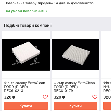
Повернення товару впродовж 14 днів за домовленістю
Всі умови повернення
Подібні товари компанії
Фільтр салону ExtraClean
Фільтр салону ExtraClean
Філь
FORD (RIDER)
FORD (RIDER)
HYUN
REC610213
REC610179
REC
320
320
320
₴
₴
Купити
Купити