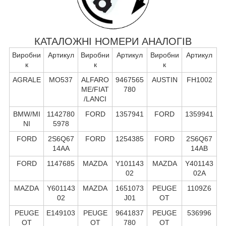
КАТАЛОЖНІ НОМЕРИ АНАЛОГІВ
Виробни
Артикул
Виробни
Артикул
Виробни
Артикул
к
к
к
AGRALE
MO537
ALFARO
9467565
AUSTIN
FH1002
ME/FIAT
780
/LANCI
BMW/MI
1142780
FORD
1357941
FORD
1359941
NI
5978
FORD
2S6Q67
FORD
1254385
FORD
2S6Q67
14AA
14AB
FORD
1147685
MAZDA
Y101143
MAZDA
Y401143
02
02A
MAZDA
Y601143
MAZDA
1651073
PEUGE
1109Z6
02
J01
OT
PEUGE
E149103
PEUGE
9641837
PEUGE
536996
OT
OT
780
OT