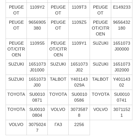
PEUGE
1109Y2
PEUGE
1109T3
PEUGE
E149233
OT
OT
OT
PEUGE
9656905
PEUGE
1109Z5
PEUGE
9656432
OT
380
OT
OT/CITR
180
OEN
PEUGE
1109S5
PEUGE
1109Y1
SUZUKI
1651073
OT/CITR
OT/CITR
J00000
OEN
OEN
SUZUKI
1651073
SUZUKI
1651073
SUZUKI
1651073
J01000
J02
J02000
SUZUKI
1651073
TALBOT
Y401143
TALBOT
Y401143
J00
029A
02
TOYOTA
SU0010
TOYOTA
SU0010
TOYOTA
SU0010
0871
0586
0741
TOYOTA
SU0010
VOLVO
3073587
VOLVO
3071152
0804
8
1
VOLVO
3075024
ГАЗ
2256
7