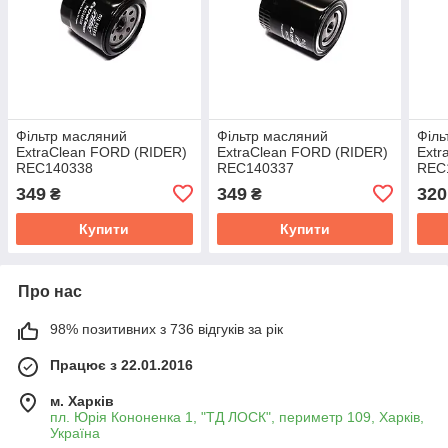
Фільтр масляний
Фільтр масляний
Філь
ExtraClean FORD (RIDER)
ExtraClean FORD (RIDER)
Extr
REC140338
REC140337
REC
349
349
320
₴
₴
Купити
Купити
Про нас
98% позитивних з 736 відгуків за рік
Працює з 22.01.2016
м. Харків
пл. Юрія Кононенка 1, "ТД ЛОСК", периметр 109, Харків,
Україна