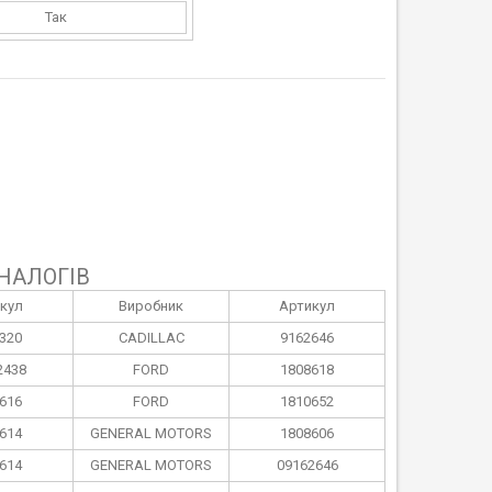
Так
НАЛОГІВ
кул
Виробник
Артикул
320
CADILLAC
9162646
2438
FORD
1808618
616
FORD
1810652
614
GENERAL MOTORS
1808606
614
GENERAL MOTORS
09162646