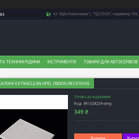
пл. Юрія Кононенка 1, "ТД ЛОСК", периметр 109, 
-83
ТА ТЕХНІЧНІ РІДИНИ
ІНСТРУМЕНТИ
ТОВАРИ ДЛЯ АВТОСЕРВІСІВ
САЛОНУ EXTRACLEAN OPEL (RIDER) REC610145
Готово до відправки
Код:
491328229-omg
349 ₴
Купити
Купит