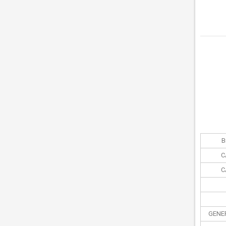
В
C
C
GENE