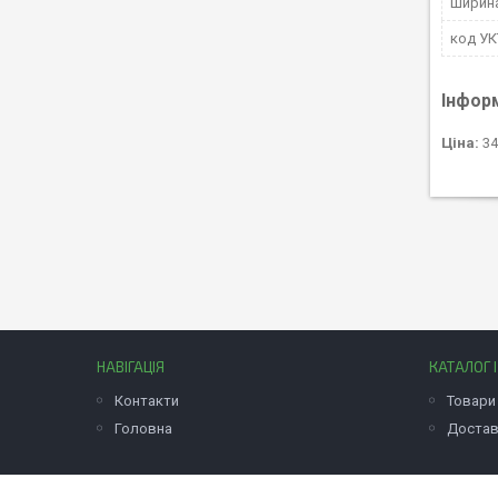
Ширин
код У
Інфор
Ціна:
34
НАВІГАЦІЯ
КАТАЛОГ 
Контакти
Товари 
Головна
Достав