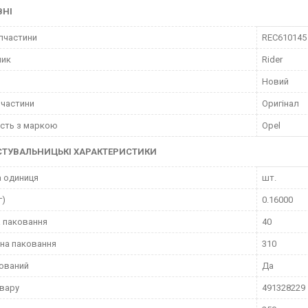
ВНІ
пчастини
REC610145
ник
Rider
Новий
пчастини
Оригінал
ість з маркою
Opel
СТУВАЛЬНИЦЬКІ ХАРАКТЕРИСТИКИ
 одиниця
шт.
г)
0.16000
 паковання
40
на паковання
310
ований
Да
вару
491328229