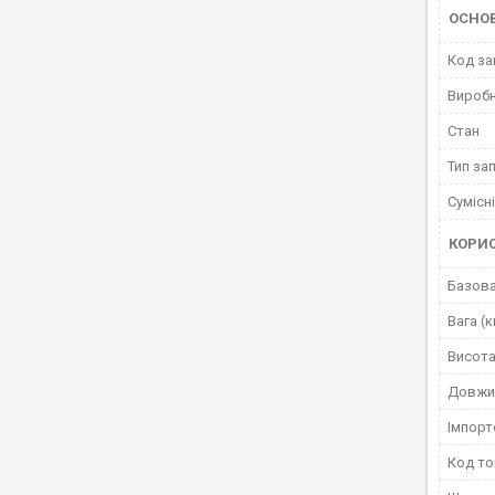
ОСНО
Код за
Вироб
Стан
Тип за
Сумісн
КОРИ
Базова
Вага (к
Висота
Довжи
Імпорт
Код то