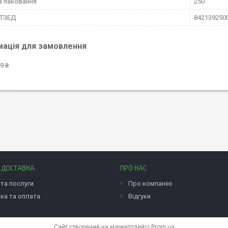
а паковання
250
КТЗЕД
842139250
мація для замовлення
9 ₴
І ДОСТАВКА
ПРО НАС
та послуги
Про компанію
ка та оплата
Відгуки
Сайт створений на маркетплейсі
Prom.ua