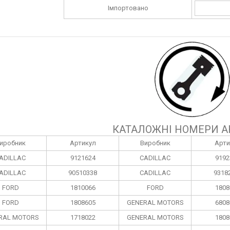
Імпортовано
КАТАЛОЖНІ НОМЕРИ А
иробник
Артикул
Виробник
Арти
ADILLAC
9121624
CADILLAC
9192
ADILLAC
90510338
CADILLAC
9318
FORD
1810066
FORD
1808
FORD
1808605
GENERAL MOTORS
6808
RAL MOTORS
1718022
GENERAL MOTORS
1808