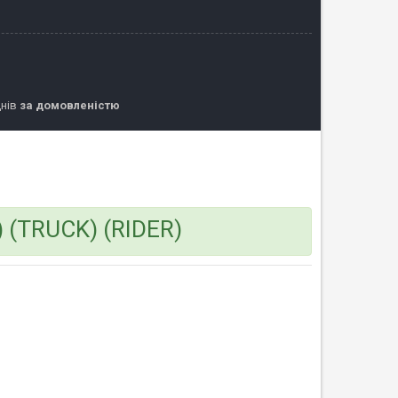
днів
за домовленістю
) (TRUCK) (RIDER)