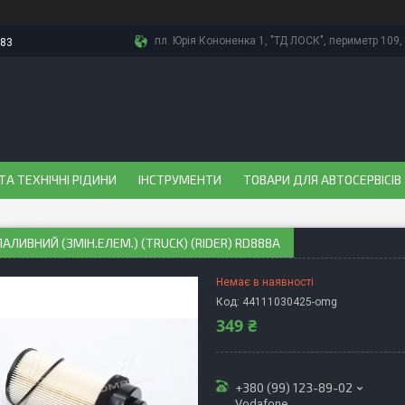
пл. Юрія Кононенка 1, "ТД ЛОСК", периметр 109, 
-83
ТА ТЕХНІЧНІ РІДИНИ
ІНСТРУМЕНТИ
ТОВАРИ ДЛЯ АВТОСЕРВІСІВ
ПАЛИВНИЙ (ЗМІН.ЕЛЕМ.) (TRUCK) (RIDER) RD888A
Немає в наявності
Код:
44111030425-omg
349 ₴
+380 (99) 123-89-02
Vodafone