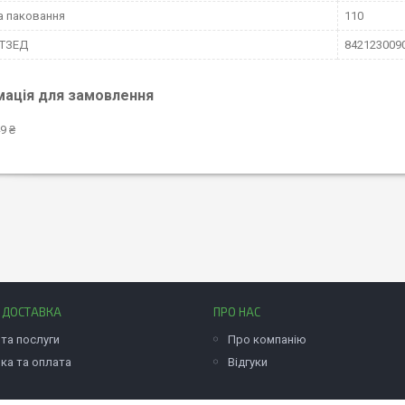
а паковання
110
КТЗЕД
842123009
мація для замовлення
9 ₴
І ДОСТАВКА
ПРО НАС
та послуги
Про компанію
ка та оплата
Відгуки