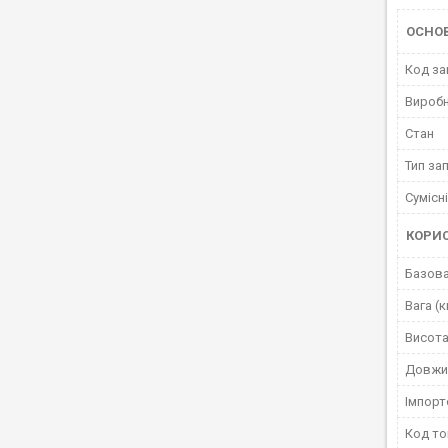
ОСНО
Код за
Вироб
Стан
Тип за
Сумісн
КОРИ
Базова
Вага (к
Висота
Довжи
Імпорт
Код то