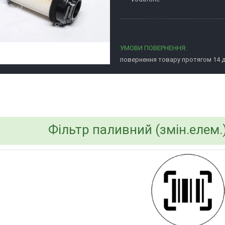
повернення товару протягом 14 
bvd_ggl
Фільтр паливний (змін.елем.