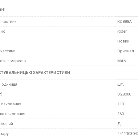
ВНІ
пчастини
RD888A
ник
Rider
Новий
пчастини
Оригінал
ість з маркою
MAN
СТУВАЛЬНИЦЬКІ ХАРАКТЕРИСТИКИ
 одиниця
шт.
г)
0.28000
 паковання
110
на паковання
260
ований
Да
вару
441110304