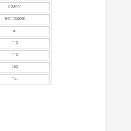
0.28000
8421230090
шт.
110
110
260
Так