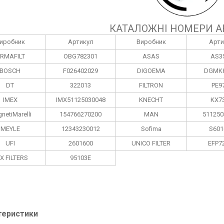
КАТАЛОЖНІ НОМЕРИ А
иробник
Артикул
Виробник
Арти
RMAFILT
OBG782301
ASAS
AS3
BOSCH
F026402029
DIGOEMA
DGMK8
DT
322013
FILTRON
PE9
IMEX
IMX51125030048
KNECHT
KX7
netiMarelli
154766270200
MAN
511250
MEYLE
12343230012
Sofima
S601
UFI
2601600
UNICO FILTER
EFP7
X FILTERS
95103E
теристики