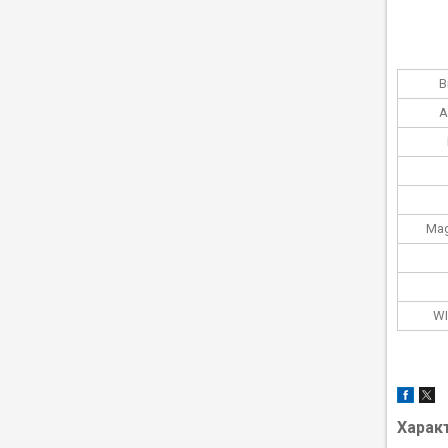
В
A
Mag
WI
Харак