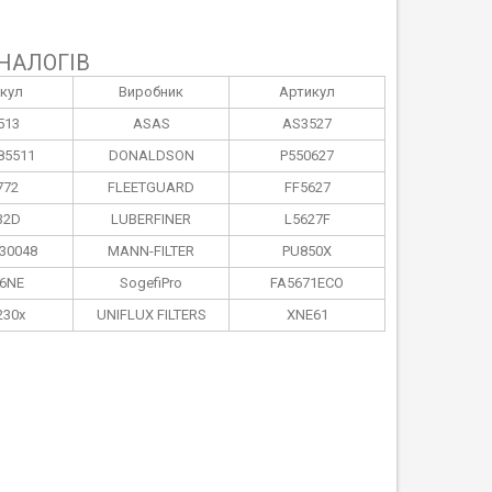
НАЛОГІВ
кул
Виробник
Артикул
513
ASAS
AS3527
5511
DONALDSON
P550627
772
FLEETGUARD
FF5627
32D
LUBERFINER
L5627F
30048
MANN-FILTER
PU850X
6NE
SogefiPro
FA5671ECO
230x
UNIFLUX FILTERS
XNE61