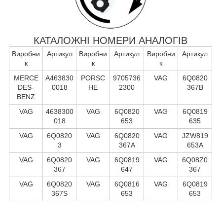
КАТАЛОЖНІ НОМЕРИ АНАЛОГІВ
Виробни
Артикул
Виробни
Артикул
Виробни
Артикул
к
к
к
MERCE
A463830
PORSC
9705736
VAG
6Q0820
DES-
0018
HE
2300
367B
BENZ
VAG
4638300
VAG
6Q0820
VAG
6Q0819
018
653
635
VAG
6Q0820
VAG
6Q0820
VAG
JZW819
3
367A
653A
VAG
6Q0820
VAG
6Q0819
VAG
6Q08Z0
367
647
367
VAG
6Q0820
VAG
6Q0816
VAG
6Q0819
367S
653
653