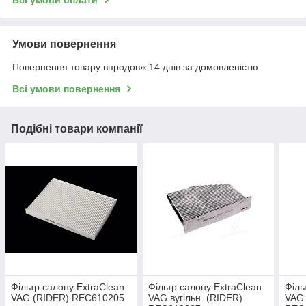
Всі умови оплати
Умови повернення
Повернення товару впродовж 14 днів за домовленістю
Всі умови повернення
Подібні товари компанії
Фільтр салону ExtraClean
Фільтр салону ExtraClean
Філь
VAG (RIDER) REC610205
VAG вугільн. (RIDER)
VAG 