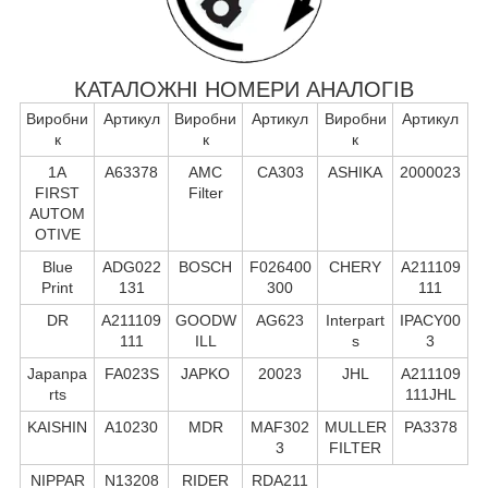
КАТАЛОЖНІ НОМЕРИ АНАЛОГІВ
Виробни
Артикул
Виробни
Артикул
Виробни
Артикул
к
к
к
1A
A63378
AMC
CA303
ASHIKA
2000023
FIRST
Filter
AUTOM
OTIVE
Blue
ADG022
BOSCH
F026400
CHERY
A211109
Print
131
300
111
DR
A211109
GOODW
AG623
Interpart
IPACY00
111
ILL
s
3
Japanpa
FA023S
JAPKO
20023
JHL
A211109
rts
111JHL
KAISHIN
A10230
MDR
MAF302
MULLER
PA3378
3
FILTER
NIPPAR
N13208
RIDER
RDA211