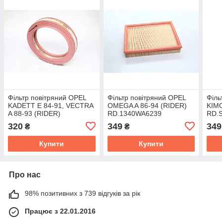
Фільтр повітряний OPEL
Фільтр повітряний OPEL
Філь
KADETT E 84-91, VECTRA
OMEGA A 86-94 (RIDER)
KIM
A 88-93 (RIDER)
RD.1340WA6239
RD.
RD.1340WA6384
320
349
349
₴
₴
Купити
Купити
Про нас
98% позитивних з 739 відгуків за рік
Працює з 22.01.2016