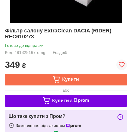
Фільтр салону ExtraClean DACIA (RIDER)
REC610273
Готово до відправки
Код: 491328167-omg
Роздріб
349
₴
Купити
або
Купити з
Що таке купити з Пром?
Замовлення під захистом