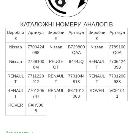
КАТАЛОЖНІ НОМЕРИ АНАЛОГІВ
Виробни
Артикул
Виробни
Артикул
Виробни
Артикул
к
к
к
Nissan
7700424
Nissan
B729800
Nissan
2789100
098
QAA
Q0A
Nissan
2789100
PEUGE
6444JQ
RENAUL
7706424
0M
OT
T
098
RENAUL
7711228
RENAUL
7701044
RENAUL
7701206
T
912
T
813
T
933
RENAUL
7701205
RENAUL
8671012
ROVER
VCF101
T
747
T
063
1
ROVER
FAH500
8
Приховати