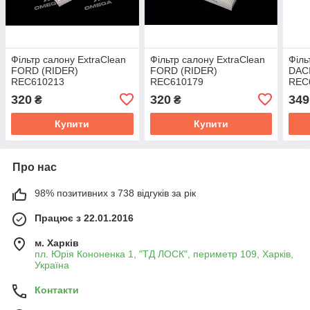
Фільтр салону ExtraClean
Фільтр салону ExtraClean
Філь
FORD (RIDER)
FORD (RIDER)
DACI
REC610213
REC610179
REC
320
320
349
₴
₴
Купити
Купити
Про нас
98% позитивних з 738 відгуків за рік
Працює з 22.01.2016
м. Харків
пл. Юрія Кононенка 1, "ТД ЛОСК", периметр 109, Харків,
Україна
Контакти