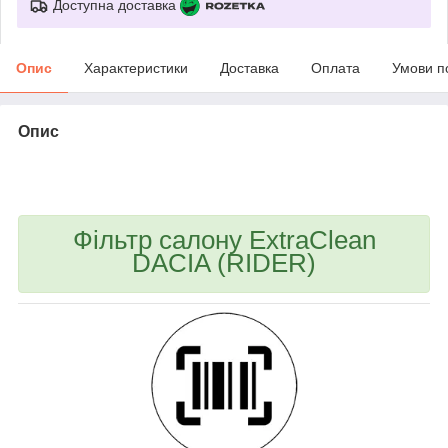
Доступна доставка
Опис
Характеристики
Доставка
Оплата
Умови п
Опис
bvd_ggl
Фільтр салону ExtraClean
DACIA (RIDER)