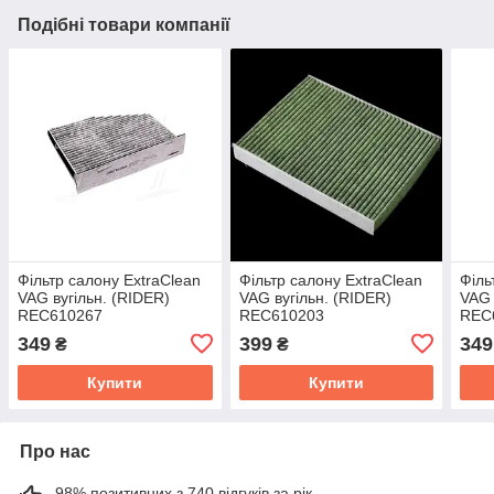
Подібні товари компанії
Фільтр салону ExtraClean
Фільтр салону ExtraClean
Філь
VAG вугільн. (RIDER)
VAG вугільн. (RIDER)
VAG 
REC610267
REC610203
REC
349
399
349
₴
₴
Купити
Купити
Про нас
98% позитивних з 740 відгуків за рік