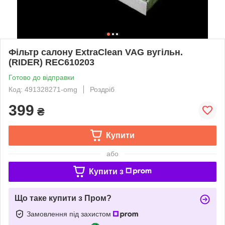
Фільтр салону ExtraClean VAG вугільн.
(RIDER) REC610203
Готово до відправки
Код: 491328271-omg
Роздріб
399
₴
Купити
або
Купити з
Що таке купити з Пром?
Замовлення під захистом