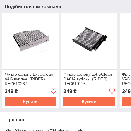
Подібні товари компанії
Фільтр салону ExtraClean
Фільтр салону ExtraClean
Філь
VAG вугільн. (RIDER)
DACIA вугільн. (RIDER)
VAG 
REC610267
REC610116
REC
349
349
349
₴
₴
Купити
Купити
Про нас
98% позитивних з 736 відгуків за рік