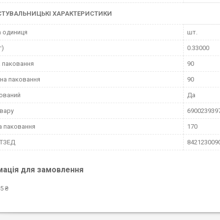
СТУВАЛЬНИЦЬКІ ХАРАКТЕРИСТИКИ
 одиниця
шт.
г)
0.33000
 паковання
90
на паковання
90
ований
Да
вару
690023939
а паковання
170
КТЗЕД
842123009
мація для замовлення
5 ₴