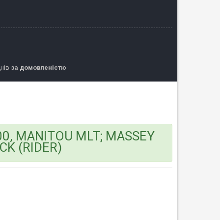
днів
за домовленістю
900, MANITOU MLT; MASSEY
K (RIDER)