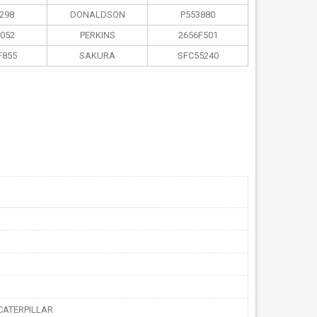
298
DONALDSON
P553880
052
PERKINS
2656F501
F855
SAKURA
SFC55240
CATERPILLAR