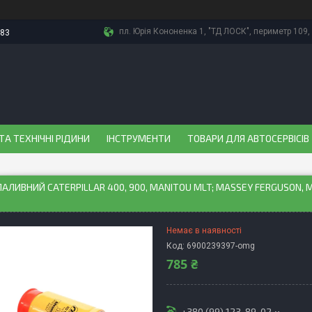
пл. Юрія Кононенка 1, "ТД ЛОСК", периметр 109, 
-83
ТА ТЕХНІЧНІ РІДИНИ
ІНСТРУМЕНТИ
ТОВАРИ ДЛЯ АВТОСЕРВІСІВ
ПАЛИВНИЙ CATERPILLAR 400, 900, MANITOU MLT; MASSEY FERGUSON, M
Немає в наявності
Код:
6900239397-omg
785 ₴
+380 (99) 123-89-02