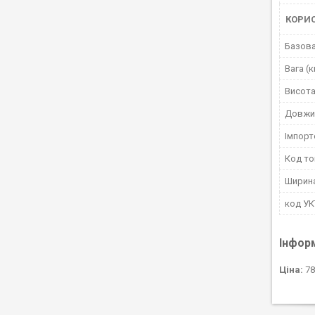
КОРИ
Базова
Вага (к
Висота
Довжи
Імпорт
Код то
Ширин
код У
Інфор
Ціна:
78