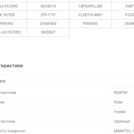
S FILTERS
BS04213
CATERPILLAR
3087
IL FILTER
ZP3177F
FLEETGUARD
FS20
PERKINS
2656F853
PERKINS
2656
LUX FILTERS
XN52KIT
теристики
ВНІ
пчастини
RD876P
ник
Rider
Новий
пчастини
Оригінал
ість з маркою
MANITOU, 