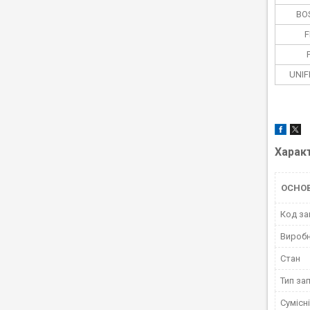
BOS
F
UNIF
Харак
ОСНО
Код за
Вироб
Стан
Тип за
Сумісн