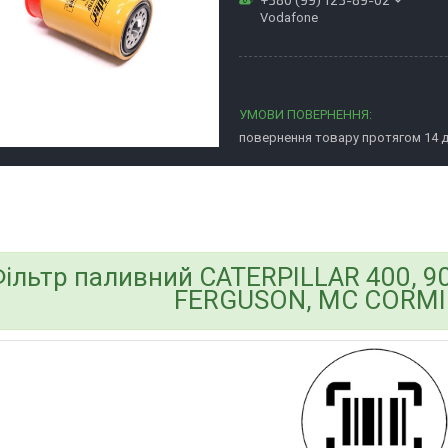
Vodafone
повернення товару протягом 14 
bvd_ggl
ільтр паливний CATERPILLAR 400, 
FERGUSON, MC CORMIC