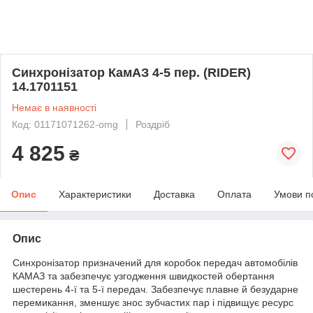
Синхронізатор КамАЗ 4-5 пер. (RIDER)
14.1701151
Немає в наявності
Код: 01171071262-omg
Роздріб
4 825
₴
Опис
Характеристики
Доставка
Оплата
Умови п
Опис
Синхронізатор призначений для коробок передач автомобілів
КАМАЗ та забезпечує узгодження швидкостей обертання
шестерень 4-ї та 5-ї передач. Забезпечує плавне й безударне
перемикання, зменшує знос зубчастих пар і підвищує ресурс