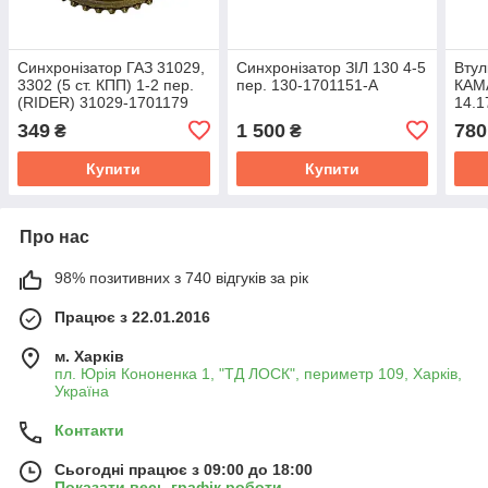
Синхронізатор ГАЗ 31029,
Синхронізатор ЗІЛ 130 4-5
Втул
3302 (5 ст. КПП) 1-2 пер.
пер. 130-1701151-А
КАМ
(RIDER) 31029-1701179
14.1
349
1 500
780
₴
₴
Купити
Купити
Про нас
98% позитивних з 740 відгуків за рік
Працює з 22.01.2016
м. Харків
пл. Юрія Кононенка 1, "ТД ЛОСК", периметр 109, Харків,
Україна
Контакти
Сьогодні працює з 09:00 до 18:00
Показати весь графік роботи