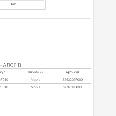
Так
НАЛОГІВ
кул
Виробник
Артикул
2F010
Mobis
S263202F000
2F010
Mobis
263202F000