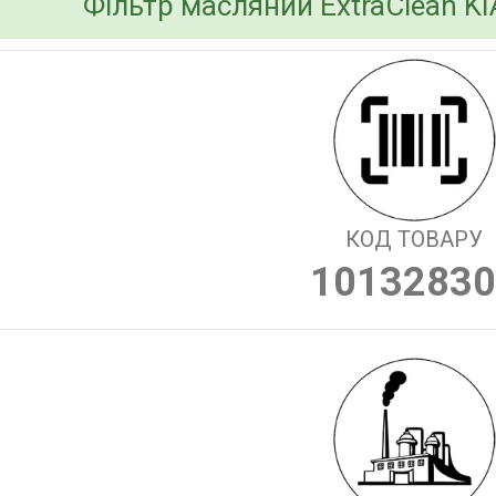
Фільтр масляний ExtraClean KI
КОД ТОВАРУ
10132830