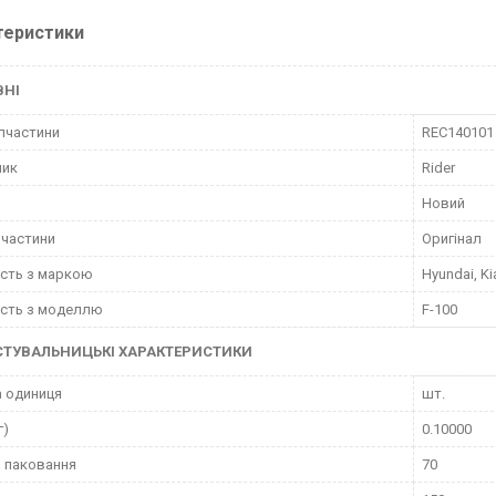
теристики
ВНІ
пчастини
REC140101
ник
Rider
Новий
пчастини
Оригінал
ість з маркою
Hyundai, Ki
ість з моделлю
F-100
СТУВАЛЬНИЦЬКІ ХАРАКТЕРИСТИКИ
 одиниця
шт.
г)
0.10000
 паковання
70