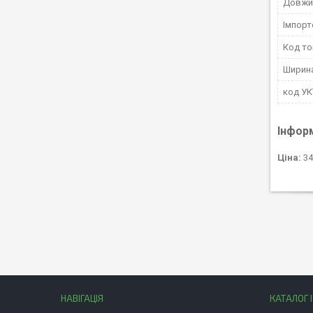
Довжи
Імпорт
Код то
Ширин
код У
Інфор
Ціна:
34
НАВІГАЦІЯ
КАТАЛОГ 