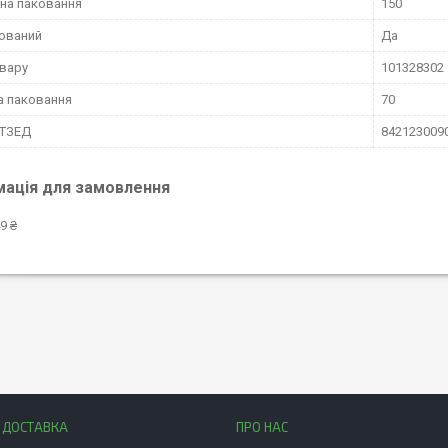
на паковання
150
ований
Да
вару
101328302
а паковання
70
КТЗЕД
842123009
мація для замовлення
9 ₴
І ДОСТАВКА
ПРО НАС