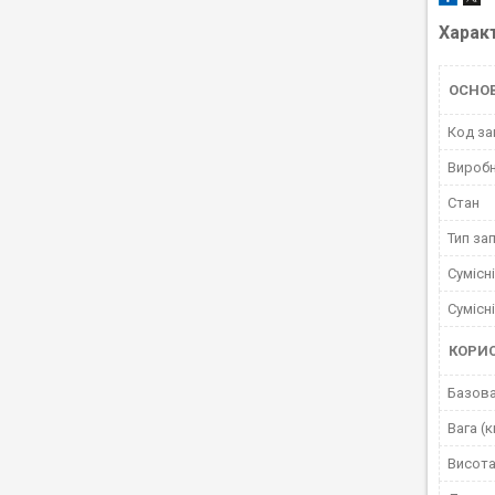
Харак
ОСНО
Код за
Вироб
Стан
Тип за
Сумісн
Сумісн
КОРИ
Базова
Вага (к
Висота