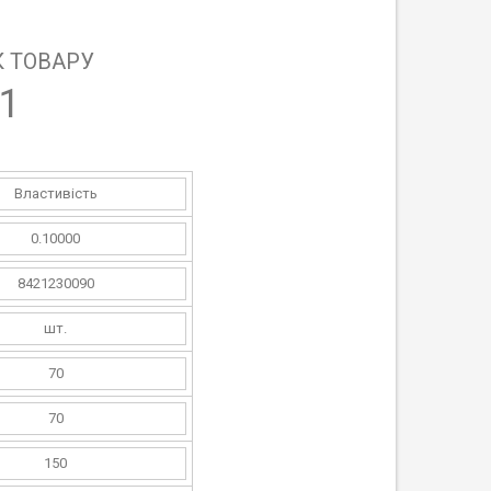
 ТОВАРУ
1
Властивість
0.10000
8421230090
шт.
70
70
150