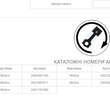
Імпортовано
КАТАЛОЖНІ НОМЕРИ А
иробник
Артикул
Виробник
Арти
Mobis
263202F100
Mobis
26310
Mobis
263102F011
Mobis
26320
Mobis
263112F000