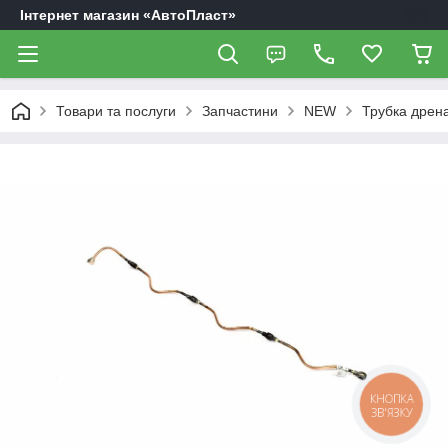
Інтернет магазин «АвтоПласт»
Товари та послуги
Запчастини
NEW
Трубка дрен
КНОПКА
ЗВ'ЯЗКУ