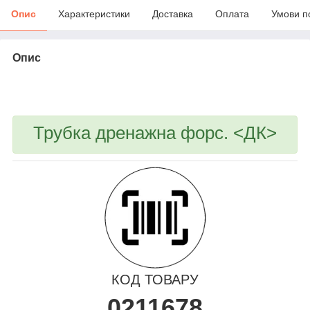
Опис
Характеристики
Доставка
Оплата
Умови п
Опис
bvd_ggl
Трубка дренажна форс. <ДК>
КОД ТОВАРУ
0211678