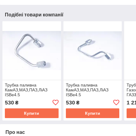
Подібні товари компанії
Трубка паливна
Трубка паливна
Труб
КамАЗ,МАЗ,ПАЗ,ЛіАЗ
КамАЗ,МАЗ,ПАЗ,ЛіАЗ
Газ
ISBe4.5
ISBe4.5
ГАЗ3
форс.3цил,ISBe6.7
форс.1цил,ISBe6.7
ISF3
530
530
1 2
₴
₴
форс.3,5цил Cummins
форс.2,4цил Cummins
звор
Investmen 3978034
Investmen 3978032
527
Купити
Купити
Про нас