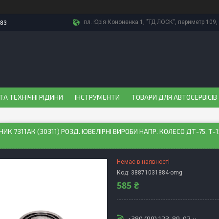
пл. Юрія Кононенка 1, "ТД ЛОСК", периметр 109, 
-83
ТА ТЕХНІЧНІ РІДИНИ
ІНСТРУМЕНТИ
ТОВАРИ ДЛЯ АВТОСЕРВІСІВ
ИК 7311АК (30311) РОЗД. ЮВЕЛІРНІ ВИРОБИ НАПР. КОЛЕСО ДТ-75, Т-15
Немає в наявності
Код:
38871031884-omg
585 ₴
+380 (99) 123-89-02