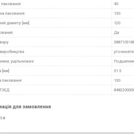
 паковання
40
на паковання
130
ній діаметр [мм]
120
ований
Да
вару
388710318
 виробництва
уточнюйте
ники, ущільнювачі
Подшипни
 [мм]
31.5
а паковання
130
КТЗЕД
848220000
мація для замовлення
5 ₴