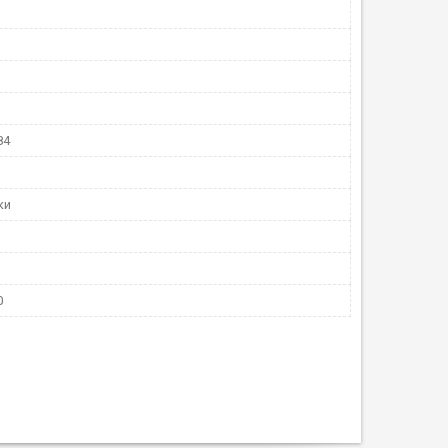
84
ки
0