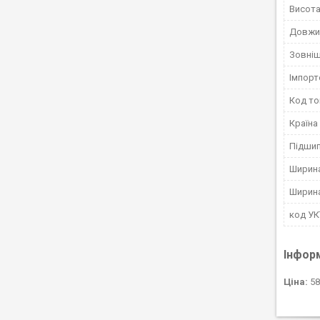
Висота
Довжи
Зовніш
Імпорт
Код то
Країна
Підшип
Ширина
Ширин
код У
Інфор
Ціна:
58