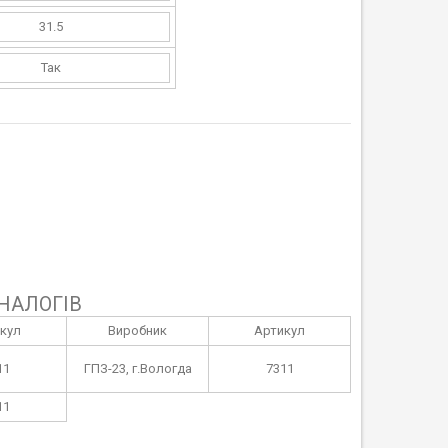
31.5
Так
НАЛОГІВ
кул
Виробник
Артикул
11
ГПЗ-23, г.Вологда
7311
11