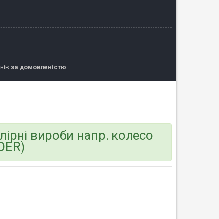
днів
за домовленістю
ірні вироби напр. колесо
IDER)