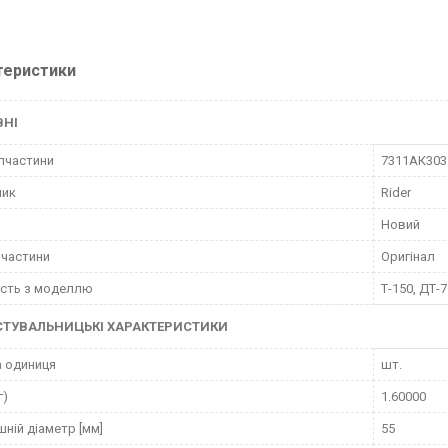
теристики
ВНІ
пчастини
7311АК303
ник
Rider
Новий
пчастини
Оригінал
ість з моделлю
Т-150, ДТ-7
СТУВАЛЬНИЦЬКІ ХАРАКТЕРИСТИКИ
 одиниця
шт.
г)
1.60000
шній діаметр [мм]
55