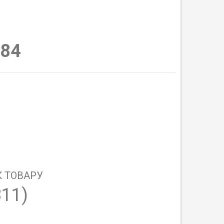
84
 ТОВАРУ
311)