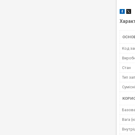
Харак
ОСНО
Код за
Вироб
Стан
Тип за
Сумісн
КОРИ
Базова
Вага (к
Внутрі