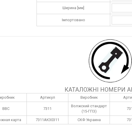
Ширина [мм]
Імпортовано
КАТАЛОЖНІ НОМЕРИ А
иробник
Артикул
Виробник
Арти
Волжский стандарт
BBC
7311
73
(15-ГПЗ)
жная карта
7311АК30311
СКФ Украина
73