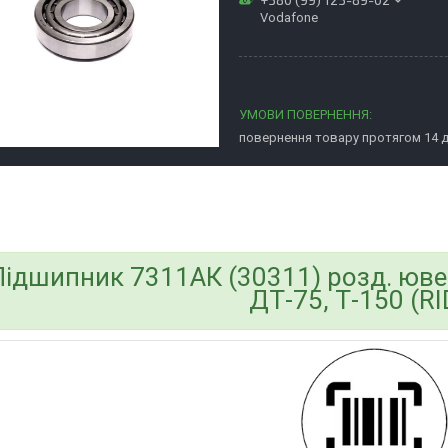
Vodafone
повернення товару протягом 14 
bvd_ggl
Підшипник 7311АК (30311) розд. ювел
ДТ-75, Т-150 (R