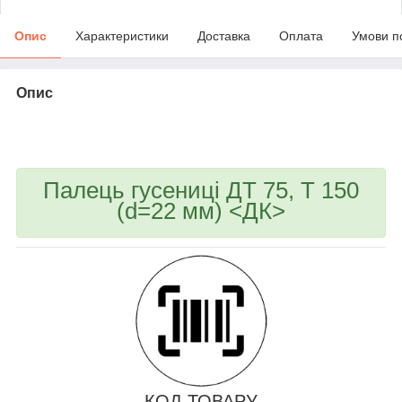
Опис
Характеристики
Доставка
Оплата
Умови п
Опис
bvd_ggl
Палець гусениці ДТ 75, Т 150
(d=22 мм) <ДК>
КОД ТОВАРУ