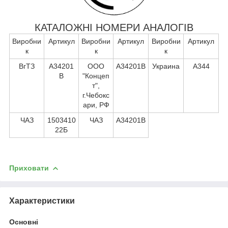
КАТАЛОЖНІ НОМЕРИ АНАЛОГІВ
Виробни
Артикул
Виробни
Артикул
Виробни
Артикул
к
к
к
ВгТЗ
А34201
ООО
А34201В
Украина
А344
В
"Концеп
т",
г.Чебокс
ари, РФ
ЧАЗ
1503410
ЧАЗ
А34201В
22Б
Приховати
Характеристики
Основні