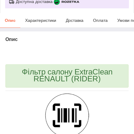
Доступна доставка
Опис
Характеристики
Доставка
Оплата
Умови п
Опис
bvd_ggl
Фільтр салону ExtraClean
RENAULT (RIDER)