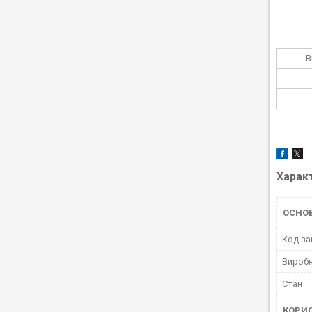
В
Харак
ОСНОВ
Код за
Вироб
Стан
КОРИ