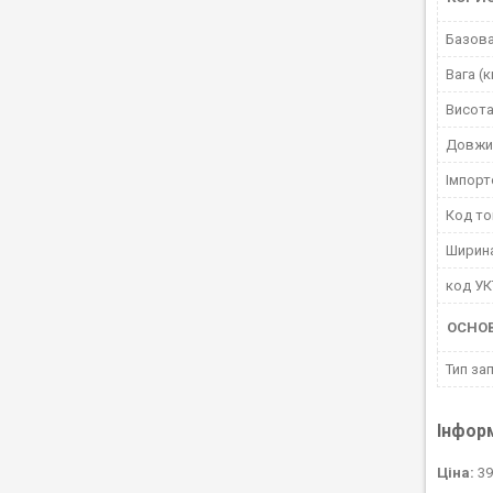
Базова
Вага (к
Висота
Довжи
Імпорт
Код то
Ширин
код У
ОСНО
Тип за
Інфор
Ціна:
39