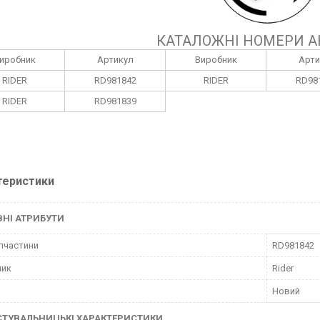
КАТАЛОЖНІ НОМЕРИ А
иробник
Артикул
Виробник
Арти
RIDER
RD981842
RIDER
RD98
RIDER
RD981839
теристики
НІ АТРИБУТИ
пчастини
RD981842
ник
Rider
Новий
СТУВАЛЬНИЦЬКІ ХАРАКТЕРИСТИКИ