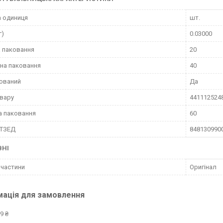
 одиниця
шт.
г)
0.03000
 паковання
20
на паковання
40
ований
Да
вару
441112524
а паковання
60
КТЗЕД
848130990
ВНІ
пчастини
Оригінал
мація для замовлення
9 ₴