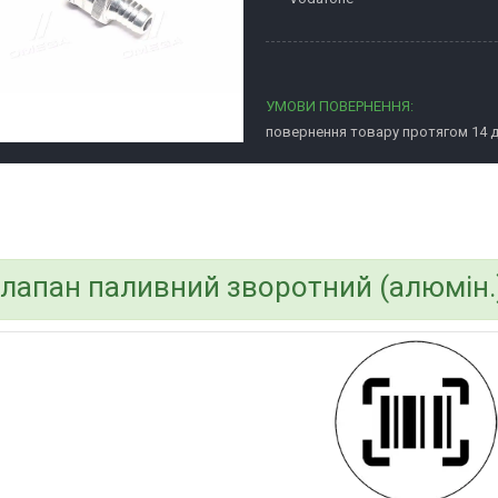
повернення товару протягом 14 
bvd_ggl
лапан паливний зворотний (алюмін.)