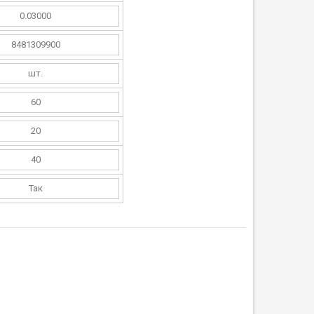
0.03000
8481309900
шт.
60
20
40
Так