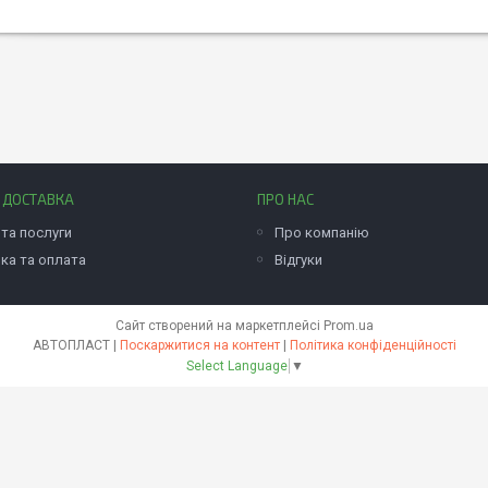
І ДОСТАВКА
ПРО НАС
та послуги
Про компанію
ка та оплата
Відгуки
Сайт створений на маркетплейсі
Prom.ua
АВТОПЛАСТ |
Поскаржитися на контент
|
Політика конфіденційності
Select Language
▼