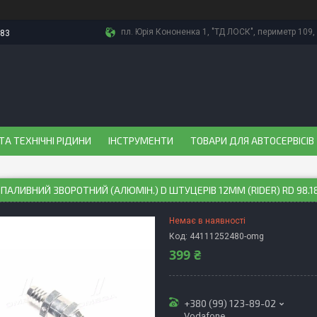
пл. Юрія Кононенка 1, "ТД ЛОСК", периметр 109, 
-83
ТА ТЕХНІЧНІ РІДИНИ
ІНСТРУМЕНТИ
ТОВАРИ ДЛЯ АВТОСЕРВІСІВ
ПАЛИВНИЙ ЗВОРОТНИЙ (АЛЮМІН.) D ШТУЦЕРІВ 12ММ (RIDER) RD 98.1
Немає в наявності
Код:
44111252480-omg
399 ₴
+380 (99) 123-89-02
Vodafone