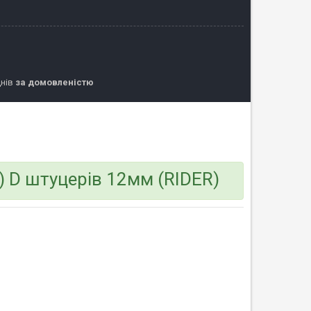
днів
за домовленістю
 D штуцерів 12мм (RIDER)