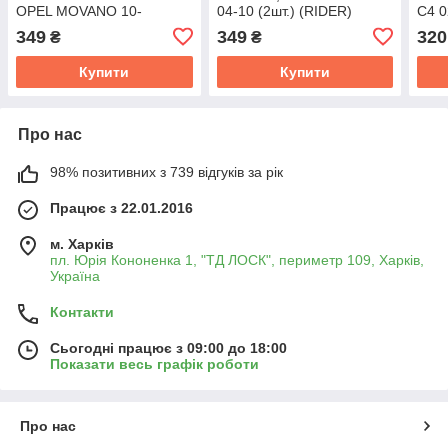
OPEL MOVANO 10-
04-10 (2шт.) (RIDER)
C4 0
(RIDER) RD.61J6WP9336
RD.61J6WP9354
RD.
349
349
320
₴
₴
Купити
Купити
Про нас
98% позитивних з 739 відгуків за рік
Працює з 22.01.2016
м. Харків
пл. Юрія Кононенка 1, "ТД ЛОСК", периметр 109, Харків,
Україна
Контакти
Сьогодні працює з 09:00 до 18:00
Показати весь графік роботи
Про нас