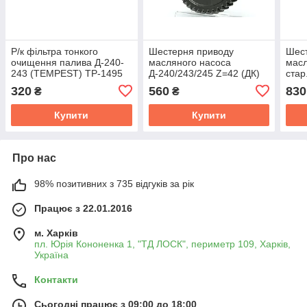
Р/к фільтра тонкого
Шестерня приводу
Шес
очищення палива Д-240-
масляного насоса
масл
243 (TEMPEST) TP-1495
Д-240/243/245 Z=42 (ДК)
стар
240-1005033-А-01
100
320
560
830
₴
₴
Купити
Купити
Про нас
98% позитивних з 735 відгуків за рік
Працює з 22.01.2016
м. Харків
пл. Юрія Кононенка 1, "ТД ЛОСК", периметр 109, Харків,
Україна
Контакти
Сьогодні працює з 09:00 до 18:00