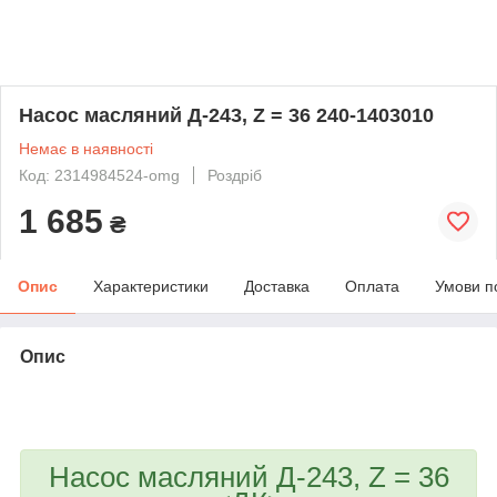
Насос масляний Д-243, Z = 36 240-1403010
Немає в наявності
Код: 2314984524-omg
Роздріб
1 685
₴
Опис
Характеристики
Доставка
Оплата
Умови п
Опис
bvd_ggl
Насос масляний Д-243, Z = 36