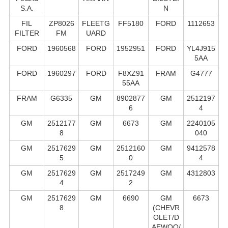
S.А.
N
FIL
ZP8026
FLEETG
FF5180
FORD
1112653
FILTER
FM
UARD
FORD
1960568
FORD
1952951
FORD
YL4J915
5AA
FORD
1960297
FORD
F8XZ91
FRAM
G4777
55AA
FRAM
G6335
GM
8902877
GM
2512197
6
4
GM
2512177
GM
6673
GM
2240105
8
040
GM
2517629
GM
2512160
GM
9412578
5
0
4
GM
2517629
GM
2517249
GM
4312803
4
2
GM
2517629
GM
6690
GM
6673
8
(CHEVR
OLET/D
AEWOO/