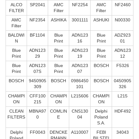
ALCO
SP2041
AMC
NF2254
AMC
NF2460
FILTER
Filter
Filter
AMC
NF2354
ASHIKA
3001111
ASHUKI
N00330
Filter
BALDWI
BF1104
Blue
ADN123
Blue
ADZ923
N
Print
16
Print
01
Blue
ADN123
Blue
ADN123
Blue
ADN123
Print
29
Print
19
Print
12
Blue
ADN123
Blue
ADN123
BOSCH
F5326
Print
07S
Print
07
BOSCH
9450905
BOSCH
0986450
BOSCH
0450905
309
101
326
CHAMPI
CFF100
CHAMPI
L215606
CHAMPI
L215
ON
215
ON
ON
CLEAN
MBNA97
COMLIN
CNS130
Delphi
HDF492
FILTERS
0
E
04
Poland
S.А.
Delphi
FF0043
DENCKE
A110007
FEBI
34043
Poland
RMANN
BILSTEI