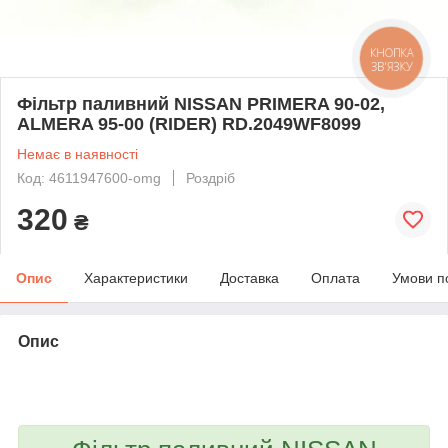
КНОПКА
ЗВ'ЯЗКУ
Фільтр паливний NISSAN PRIMERA 90-02,
ALMERA 95-00 (RIDER) RD.2049WF8099
Немає в наявності
Код: 4611947600-omg
Роздріб
320
₴
Опис
Характеристики
Доставка
Оплата
Умови п
Опис
bvd_ggl