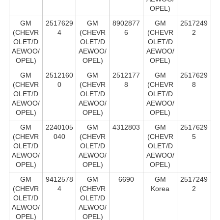
OPEL)
GM
2517629
GM
8902877
GM
2517249
(CHEVR
4
(CHEVR
6
(CHEVR
2
OLET/D
OLET/D
OLET/D
AEWOO/
AEWOO/
AEWOO/
OPEL)
OPEL)
OPEL)
GM
2512160
GM
2512177
GM
2517629
(CHEVR
0
(CHEVR
8
(CHEVR
8
OLET/D
OLET/D
OLET/D
AEWOO/
AEWOO/
AEWOO/
OPEL)
OPEL)
OPEL)
GM
2240105
GM
4312803
GM
2517629
(CHEVR
040
(CHEVR
(CHEVR
5
OLET/D
OLET/D
OLET/D
AEWOO/
AEWOO/
AEWOO/
OPEL)
OPEL)
OPEL)
GM
9412578
GM
6690
GM
2517249
(CHEVR
4
(CHEVR
Korea
2
OLET/D
OLET/D
AEWOO/
AEWOO/
OPEL)
OPEL)