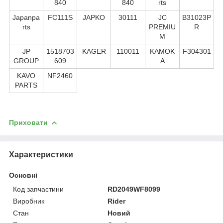
840
840
rts
Japanpa
FC111S
JAPKO
30111
JC
B31023P
rts
PREMIU
R
M
JP
1518703
KAGER
110011
KAMOK
F304301
GROUP
609
A
KAVO
NF2460
PARTS
Приховати
Характеристики
Основні
Код запчастини
RD2049WF8099
Виробник
Rider
Стан
Новий