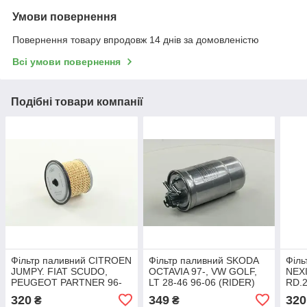
Умови повернення
Повернення товару впродовж 14 днів за домовленістю
Всі умови повернення
Подібні товари компанії
Фільтр паливний CITROEN
Фільтр паливний SKODA
Філ
JUMPY. FIAT SCUDO,
OCTAVIA 97-, VW GOLF,
NEXI
PEUGEOT PARTNER 96-
LT 28-46 96-06 (RIDER)
RD.
02 (RIDER)
RD.2049WF8046
320
349
320
₴
₴
RD.2049WF8021