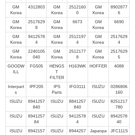
GM
4312803
GM
2512160
GM
8902877
Korea
Korea
0
Korea
6
GM
2517629
GM
6673
GM
6690
Korea
8
Korea
Korea
GM
9412578
GM
2512197
GM
2517629
Korea
4
Korea
4
Korea
4
GM
2240105
GM
2512177
GM
2517629
Korea
040
Korea
8
Korea
5
GOODW
FG505
HENGS
H163WK
HOFFER
4088
ILL
T
FILTER
Interpart
IPF205
IPS
IFG3111
ISUZU
0286806
s
Parts
160
ISUZU
8941257
ISUZU
8841257
ISUZU
8251217
840
840
780
ISUZU
8941257
ISUZU
9412578
ISUZU
8942578
84
4
40
ISUZU
8942157
ISUZU
8944257
Japanpa
JFC111S