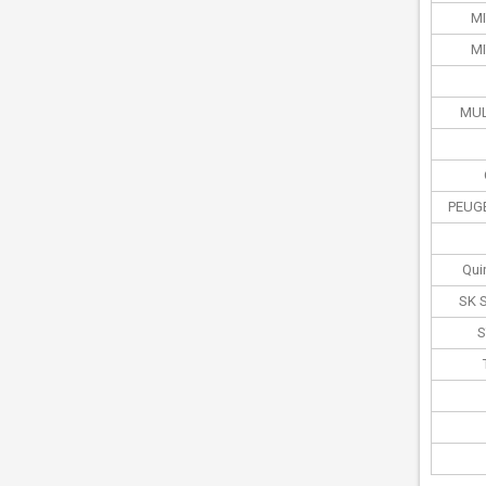
MI
MI
MUL
PEUG
Qui
SK 
S