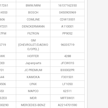
17261
BMW/MINI
16137162350
14553
BOSCH
0450905969
606
COMLINE
CDW13001
97201
DENCKERMANN
A110001
57FM
FILTRON
PP9052
GM
5719
(CHEVROLET/DAEWO
96335719
O/OPEL)
4WK
HOFFER
4288
003
Japanparts
JFCW01S
01
JC PREMIUM
B30002PR
644
KAMOKA
F301501
4506
LYNX
LF1050
53
MAPCO
62511
3ZE0
MDR
MFF3W01
00290
MERCEDES-BENZ
A2214701590