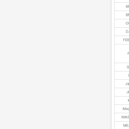
B
B
C
D
FEB
G
J
J
Mag
MAS
ME