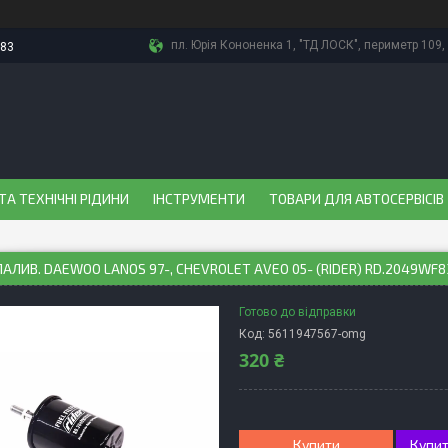
пл. Юрія Кононенка 1, "ТД ЛОСК", периметр 109, 
-83
ТА ТЕХНІЧНІ РІДИНИ
ІНСТРУМЕНТИ
ТОВАРИ ДЛЯ АВТОСЕРВІСІВ
ПАЛИВ. DAEWOO LANOS 97-, CHEVROLET AVEO 05- (RIDER) RD.2049WF8
Готово до відправки
Код:
5611947567-omg
320 ₴
Купити
Купит