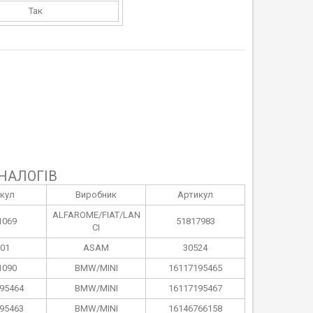
Так
НАЛОГІВ
кул
Виробник
Артикул
ALFAROME/FIAT/LAN
1069
51817983
CI
01
ASAM
30524
1090
BMW/MINI
16117195465
95464
BMW/MINI
16117195467
95463
BMW/MINI
16146766158