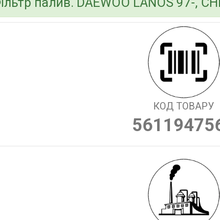
ільтр палив. DAEWOO LANOS 97-, CH
КОД ТОВАРУ
56119475