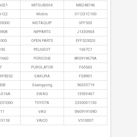
A021
MITSUBISHI
MB248746
A122
Mobis
311231C100
05000
MOTAQUIP
VFF503
0908
NIPPARTS
J1330904
005
OPEN PARTS
EFF520020
192
PEUGEOT
1567C7
1660
PORSCHE
8R0919679A
T
PUROLATOR
F65563
WF8352
SAKURA
FS8901
43B
Ssangyong
96335719
AG16A
SWAG
13933467
201000
TOYOTA
2330031150
11
VAG
5N0919109D
1511B
VAICO
V510007