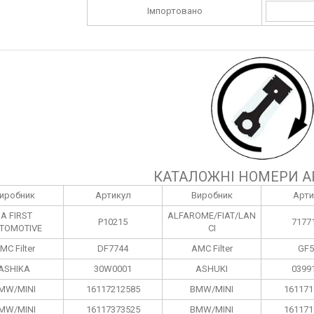
Імпортовано
КАТАЛОЖНІ НОМЕРИ А
иробник
Артикул
Виробник
Арти
1A FIRST
ALFAROME/FIAT/LAN
P10215
7177
TOMOTIVE
CI
MC Filter
DF7744
AMC Filter
GF5
ASHIKA
30W0001
ASHUKI
0399
MW/MINI
16117212585
BMW/MINI
161171
MW/MINI
16117373525
BMW/MINI
161171