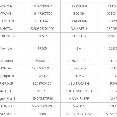
MW/MINI
16146765826
BMW/MINI
161172
MW/MINI
16117207599
BOSCH
05803
HAMPION
CFF100420
CHAMPION
L420
AIHATSU
2390897201000
DAIHATSU
23908
I BILSTEIN
33467
FIL FILTER
ZP80
Finwhale
PF605
GM
9633
M Korea
96335719
HENGST FILTER
H39
HONDA
17516S2A930
Interparts
IPFD
apanparts
FCW01S
JAPKO
30W
P GROUP
3218700109
JS ASAKASHI
FS9
KNECHT
KL573
KOLBENSCHMIDT
5001
netiMarelli
154703575330
MANN-FILTER
WK5
TER-SPORT
553KFPCSMS
MAZDA
LF2L1
AT&DORIA
4288
MERCEDES-BENZ
A16447