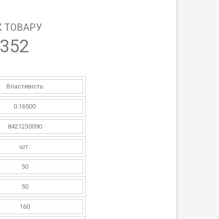
 ТОВАРУ
352
Властивість
0.16500
8421230090
шт.
50
50
160