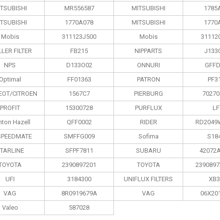
TSUBISHI
MR556587
MITSUBISHI
1785
TSUBISHI
1770A078
MITSUBISHI
1770
Mobis
311123J500
Mobis
31112
LER FILTER
FB215
NIPPARTS
J133
NPS
D133O02
ONNURI
GFFD
Optimal
FF01363
PATRON
PF3
EOT/CITROEN
1567C7
PIERBURG
70270
PROFIT
15300728
PURFLUX
LF
nton Hazell
QFF0002
RIDER
RD2049
SPEEDMATE
SMFFG009
Sofima
S18
TARLINE
SFPF7811
SUBARU
42072
TOYOTA
2390897201
TOYOTA
2390897
UFI
3184300
UNIFLUX FILTERS
XB3
VAG
8R0919679A
VAG
06X20
Valeo
587028