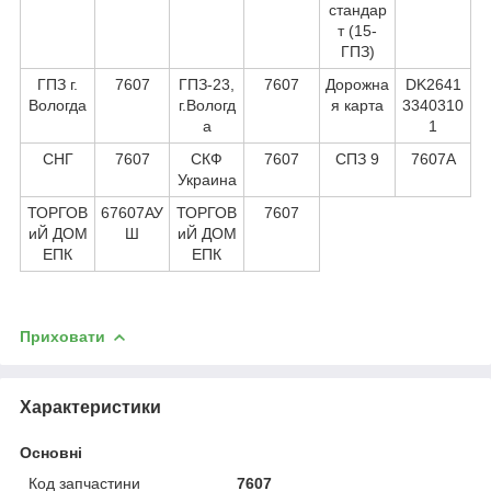
стандар
т (15-
ГПЗ)
ГПЗ г.
7607
ГПЗ-23,
7607
Дорожна
DK2641
Вологда
г.Вологд
я карта
3340310
а
1
СНГ
7607
СКФ
7607
СПЗ 9
7607А
Украина
ТОРГОВ
67607АУ
ТОРГОВ
7607
иЙ ДОМ
Ш
иЙ ДОМ
ЕПК
ЕПК
Приховати
Характеристики
Основні
Код запчастини
7607