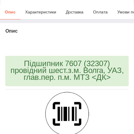
Опис
Характеристики
Доставка
Оплата
Умови п
Опис
bvd_ggl
Підшипник 7607 (32307)
провідний шест.з.м. Волга, УАЗ,
глав.пер. п.м. МТЗ <ДК>