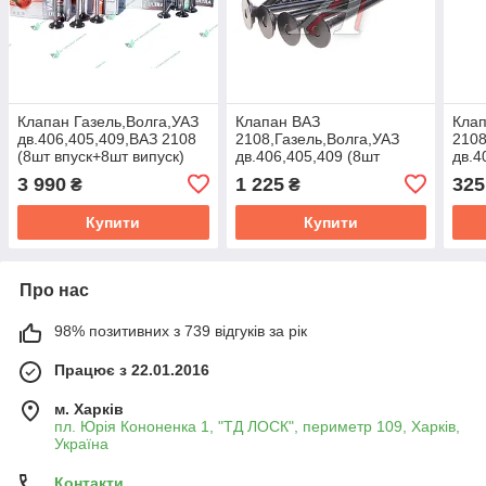
Клапан Газель,Волга,УАЗ
Клапан ВАЗ
Кла
дв.406,405,409,ВАЗ 2108
2108,Газель,Волга,УАЗ
2108
(8шт впуск+8шт випуск)
дв.406,405,409 (8шт
дв.4
азотов. (AMP)
випуск) (ви-во
випу
3 990
1 225
325
₴
₴
406.1001012/10
ЧАЗ,Челябінськ)
100
Купити
Купити
Про нас
98% позитивних з 739 відгуків за рік
Працює з 22.01.2016
м. Харків
пл. Юрія Кононенка 1, "ТД ЛОСК", периметр 109, Харків,
Україна
Контакти