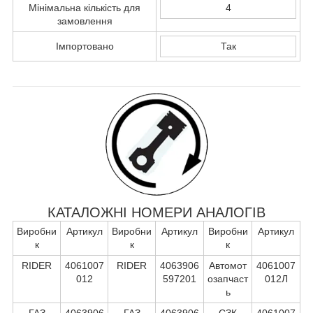
Мінімальна кількість для
4
замовлення
Імпортовано
Так
КАТАЛОЖНІ НОМЕРИ АНАЛОГІВ
Виробни
Артикул
Виробни
Артикул
Виробни
Артикул
к
к
к
RIDER
4061007
RIDER
4063906
Автомот
4061007
012
597201
озапчаст
012Л
ь
ГАЗ
4063906
ГАЗ
4063906
СЗК
4061007