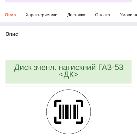
Опис
Характеристики
Доставка
Оплата
Умови п
Опис
bvd_ggl
Диск зчепл. натискний ГАЗ-53
<ДК>