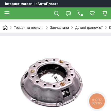
Інтернет магазин «АвтоПласт»
Товари та послуги
Запчастини
Деталі трансмісії
К
КНОПКА
ЗВ'ЯЗКУ