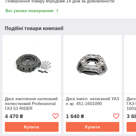
Повернення товару впродовж 14 днів за домовленістю
Всі умови повернення
Подібні товари компанії
Диск зчеплення натискний
Диск зчепл. натискний УАЗ
Диск
пелюстковий Professional
н зр. 451-1601090
ГАЗ-
ГАЗ 53 RIDER
1601
RD.53.1601090.PRO
4 470
1 640
3 6
₴
₴
Купити
Купити