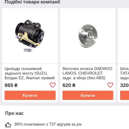
Подібні товари компанії
Циліндр гальмівний
Маточин колеса DAEWOO
Шпил
заднього мосту ISUZU,
LANOS, CHEVROLET
ТАТА
Богдан Е2, Ataman правий
задн. в зборі (без ABS)
задн
(з АБС) (RIDER) RD-
(RIDER) RD.90142161
264
865
620
320
₴
₴
8973588790
Купити
Купити
Про нас
98% позитивних з 737 відгуків за рік