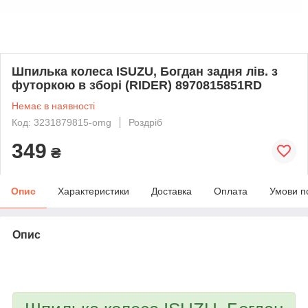
Шпилька колеса ISUZU, Богдан задня лів. з
футоркою в зборі (RIDER) 8970815851RD
Немає в наявності
Код: 3231879815-omg
Роздріб
349
₴
Опис
Характеристики
Доставка
Оплата
Умови п
Опис
bvd_ggl