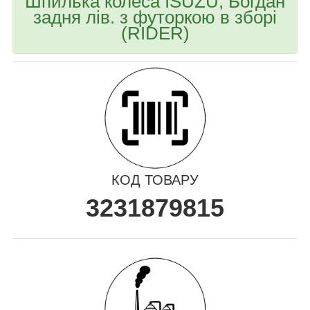
Шпилька колеса ISUZU, Богдан
задня лів. з футоркою в зборі
(RIDER)
КОД ТОВАРУ
3231879815