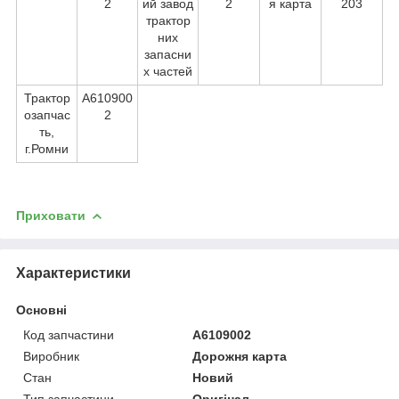
2
ий завод
2
я карта
203
трактор
них
запасни
х частей
Трактор
А610900
озапчас
2
ть,
г.Ромни
Приховати
Характеристики
Основні
Код запчастини
А6109002
Виробник
Дорожня карта
Стан
Новий
Тип запчастини
Оригінал