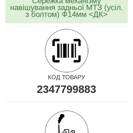
Сережка механізму
навішування задньої МТЗ (усіл.
з болтом) Ф14мм <ДК>
КОД ТОВАРУ
2347799883