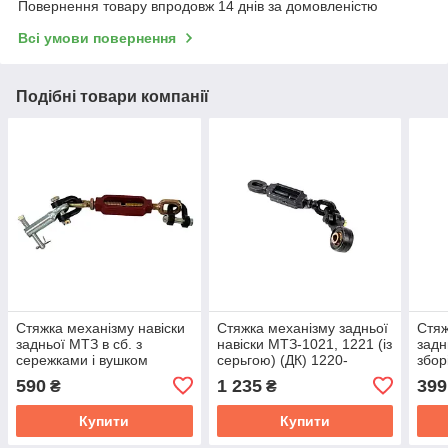
Повернення товару впродовж 14 днів за домовленістю
Всі умови повернення
Подібні товари компанії
Стяжка механізму навіски
Стяжка механізму задньої
Стяж
задньої МТЗ в сб. з
навіски МТЗ-1021, 1221 (із
задн
сережками і вушком
серьгою) (ДК) 1220-
збор
(посилена) 50-4605115-03
4605120
А61.
590
1 235
399
₴
₴
Купити
Купити