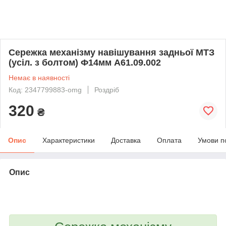
Сережка механізму навішування задньої МТЗ
(усіл. з болтом) Ф14мм А61.09.002
Немає в наявності
Код: 2347799883-omg
Роздріб
320
₴
Опис
Характеристики
Доставка
Оплата
Умови п
Опис
bvd_ggl