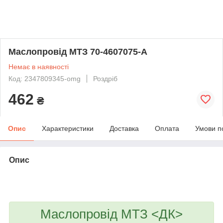
Маслопровід МТЗ 70-4607075-А
Немає в наявності
Код: 2347809345-omg
Роздріб
462
₴
Опис
Характеристики
Доставка
Оплата
Умови п
Опис
bvd_ggl
Маслопровід МТЗ <ДК>