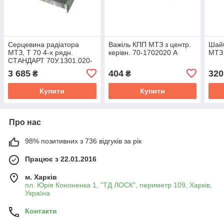
Серцевина радіатора
Важіль КПП МТЗ з центр.
Шайб
МТЗ, Т 70 4-х рядн.
керівн. 70-1702020 А
МТЗ 
СТАНДАРТ 70У.1301.020-
А
3 685
404
320
₴
₴
Купити
Купити
Про нас
98% позитивних з 736 відгуків за рік
Працює з 22.01.2016
м. Харків
пл. Юрія Кононенка 1, "ТД ЛОСК", периметр 109, Харків,
Україна
Контакти