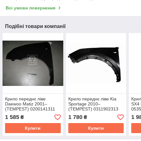
Всі умови повернення
Подібні товари компанії
Крило переднє ліве
Крило переднє ліве Kia
Крил
Daewoo Matiz 2001–
Sportage 2010–
SX4
(TEMPEST) 0200141311
(TEMPEST) 0311902313
0535
1 585
1 780
1 9
₴
₴
Купити
Купити