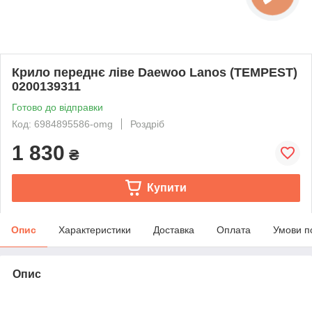
Крило переднє ліве Daewoo Lanos (TEMPEST)
0200139311
Готово до відправки
Код: 6984895586-omg
Роздріб
1 830
₴
Купити
Опис
Характеристики
Доставка
Оплата
Умови п
Опис
bvd_ggl