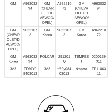
GM
A963032
GM
A962210
GM
A963032
94
(CHEVR
72
(CHEVR
94
OLET/D
OLET/D
AEWOO/
AEWOO/
OPEL)
OPEL)
GM
9622107
GM
9622107
GM
A962210
(CHEVR
2
Korea
2
Korea
72
OLET/D
AEWOO/
OPEL)
GM
A963032
POLCAR
291201
TEMPES
0200139
Korea
94
Q
T
311
ЗАЗ
TF69Y0
ЗАЗ
tf69y084
Форма
FP11063
8403013
03013
11