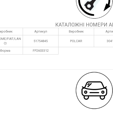
КАТАЛОЖНІ НОМЕРИ А
иробник
Артикул
Виробник
Арти
OME/FIAT/LAN
51754845
POLCAR
304
CI
Форма
FP2603312