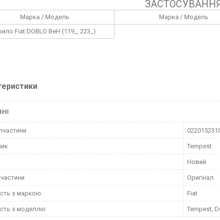
ЗАСТОСУВАНН
Марка / Модель
Марка / Модель
рило Fiat DOBLO ВеН (119_, 223_)
теристики
ВНІ
пчастини
022015231
ник
Tempest
Новий
пчастини
Оригінал
ість з маркою
Fiat
ість з моделлю
Tempest, D