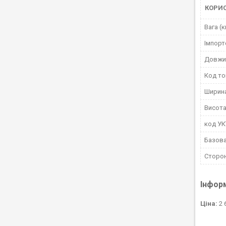
КОРИ
Вага (к
Імпорт
Довжи
Код то
Ширин
Висота
код У
Базова
Сторо
Інфор
Ціна:
2 