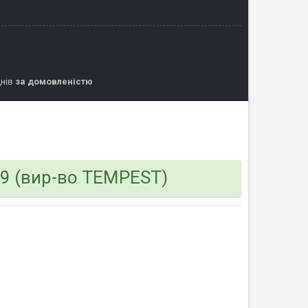
днів
за домовленістю
09 (вир-во TEMPEST)