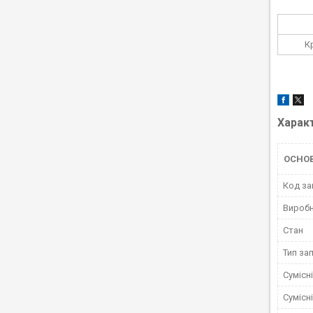
К
Харак
ОСНО
Код за
Вироб
Стан
Тип за
Сумісн
Сумісн