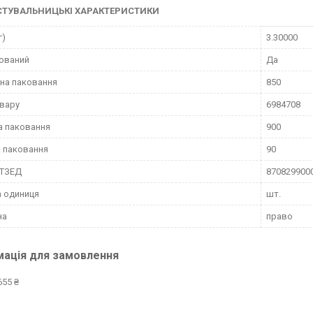
СТУВАЛЬНИЦЬКІ ХАРАКТЕРИСТИКИ
г)
3.30000
ований
Да
на паковання
850
вару
6984708
а паковання
900
 паковання
90
КТЗЕД
870829900
 одиниця
шт.
на
право
мація для замовлення
655 ₴