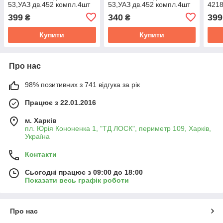
53,УАЗ дв.452 компл.4шт
53,УАЗ дв.452 компл.4шт
4218
(зелений) (Україна) 21-
(белый) (Україна) 21-
Прес
399
340
399
₴
₴
1004020-14
1004020-14
Купити
Купити
Про нас
98% позитивних з 741 відгука за рік
Працює з 22.01.2016
м. Харків
пл. Юрія Кононенка 1, "ТД ЛОСК", периметр 109, Харків,
Україна
Контакти
Сьогодні працює з 09:00 до 18:00
Показати весь графік роботи
Про нас