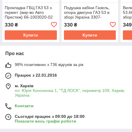
Прокладка ГБЦ ГАЗ 53 з
Подушка кабiни Газель,
Вилк
гермет. (вир-во Авто
опора двигуна ГАЗ 53 в
53,6
Престиж) 66-1003020-02
зборi Україна 3307-
збор
1001066
(Авт
330
330
349
₴
₴
160
Купити
Купити
Про нас
98% позитивних з 736 відгуків за рік
Працює з 22.01.2016
м. Харків
пл. Юрія Кононенка 1, "ТД ЛОСК", периметр 109, Харків,
Україна
Контакти
Сьогодні працює з 09:00 до 18:00
Показати весь графік роботи