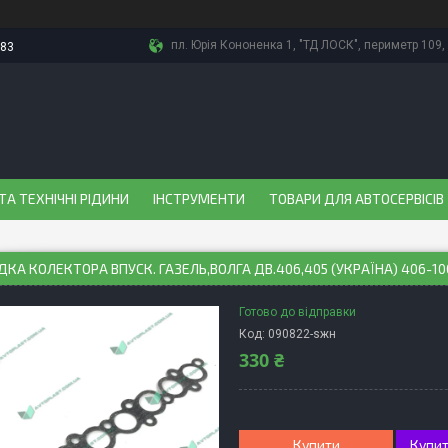
пл. Юрія Кононенка 1, "ТД ЛОСК", периметр 109, 
-83
ТА ТЕХНІЧНІ РІДИНИ
ІНСТРУМЕНТИ
ТОВАРИ ДЛЯ АВТОСЕРВІСІВ
КА КОЛЕКТОРА ВПУСК. ГАЗЕЛЬ,ВОЛГА ДВ.406,405 (УКРАЇНА) 406-1
Готово до відправки
Код:
090822-sжн
330 ₴
Купити
Купит