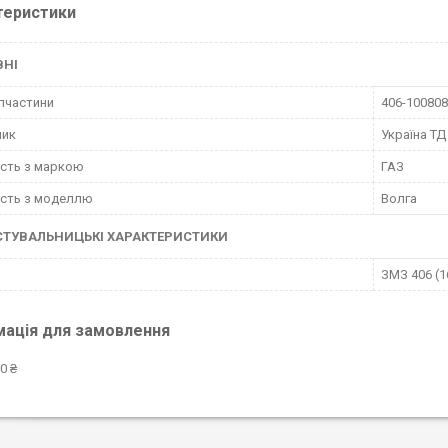
теристики
ВНІ
пчастини
406-10080
ник
Україна ТД
ість з маркою
ГАЗ
ість з моделлю
Волга
СТУВАЛЬНИЦЬКІ ХАРАКТЕРИСТИКИ
ЗМЗ 406 (16
мація для замовлення
0 ₴