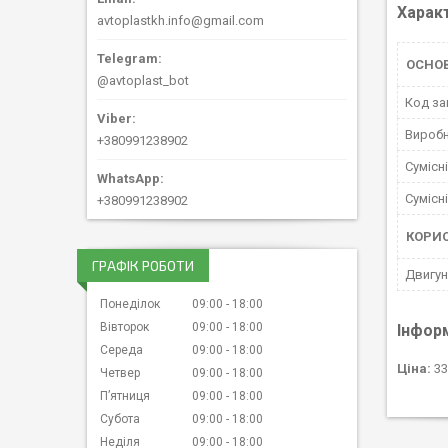
Харак
avtoplastkh.info@gmail.com
ОСНО
@avtoplast_bot
Код за
Вироб
+380991238902
Сумісн
Сумісн
+380991238902
КОРИ
ГРАФІК РОБОТИ
Двигун
Понеділок
09:00
18:00
Вівторок
09:00
18:00
Інфор
Середа
09:00
18:00
Ціна:
33
Четвер
09:00
18:00
Пʼятниця
09:00
18:00
Субота
09:00
18:00
Неділя
09:00
18:00