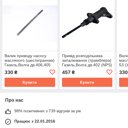
Валик приводу насосу
Привiд розподiльника
Вали
масляного (шестигранник)
запалювання (трамблера)
масл
Газель,Волга дв.406,405
Газель,Волга дв.402 (NPS)
53 (
(Україна) 406.1011220-10
24-1016010-12
03
330
457
330
₴
₴
Купити
Купити
Про нас
98% позитивних з 739 відгуків за рік
Працює з 22.01.2016