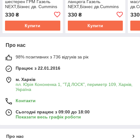
шестерен ГРМ Газель
ланцюга Газель
масл
NEXT,Бiзнес дв. Cummins
NEXT,Бiзнес дв.Cummins
дв.C
ISF 2.8 (Cummins
ISF 2.8 (Cummins
(сил
330
330
330
₴
₴
Investmen) 5264477
Investmen) 5263530
Прес
Купити
Купити
Про нас
98% позитивних з 736 відгуків за рік
Працює з 22.01.2016
м. Харків
пл. Юрія Кононенка 1, "ТД ЛОСК", периметр 109, Харків,
Україна
Контакти
Сьогодні працює з 09:00 до 18:00
Показати весь графік роботи
Про нас