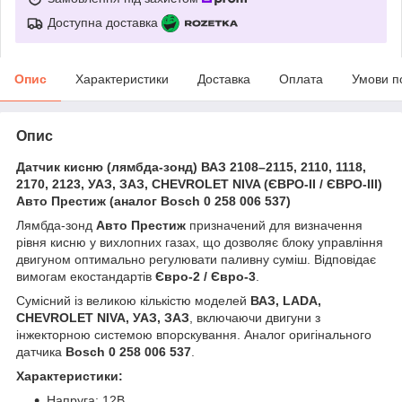
Доступна доставка
Опис
Характеристики
Доставка
Оплата
Умови п
Опис
Датчик кисню (лямбда-зонд) ВАЗ 2108–2115, 2110, 1118,
2170, 2123, УАЗ, ЗАЗ, CHEVROLET NIVA (ЄВРО-II / ЄВРО-III)
Авто Престиж (аналог Bosch 0 258 006 537)
Лямбда-зонд
Авто Престиж
призначений для визначення
рівня кисню у вихлопних газах, що дозволяє блоку управління
двигуном оптимально регулювати паливну суміш. Відповідає
вимогам екостандартів
Євро-2 / Євро-3
.
Сумісний із великою кількістю моделей
ВАЗ, LADA,
CHEVROLET NIVA, УАЗ, ЗАЗ
, включаючи двигуни з
інжекторною системою впорскування. Аналог оригінального
датчика
Bosch 0 258 006 537
.
Характеристики:
Напруга: 12В