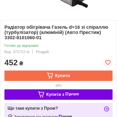
Радiатор обiгрiвача Газель d=16 зi спiраллю
(турбулiзатор) (алюмiнiй) (Авто Престиж)
3302-8101060-01
Готово до відправки
Код: 371712-st
Роздріб
452
₴
Купити
або
Купити з
Що таке купити з Пром?
Замовлення під захистом