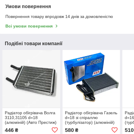
Умови повернення
Повернення товару впродовж 14 днів за домовленістю
Всі умови повернення
Подібні товари компанії
Радiатор обiгрiвача Волга
Радiатор обiгрiвача Газель
Радi
3110,31105 d=18
d=18 зi спiраллю
d=16
(алюмiнiй) (Авто Престиж)
(турбулiзатор) (алюмiнiй)
(тур
3110-8101060
(LSA) 3302-8101060-10
(вир
446
580
510
₴
₴
810