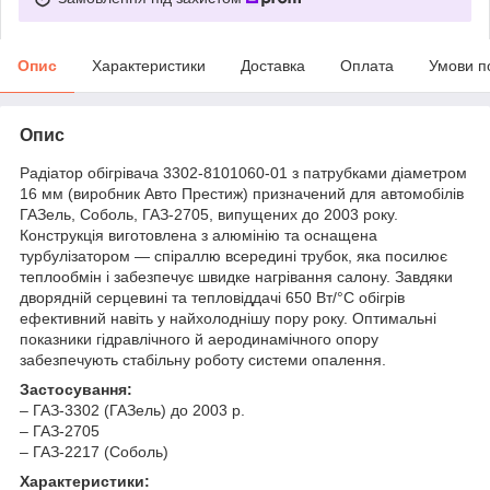
Опис
Характеристики
Доставка
Оплата
Умови п
Опис
Радіатор обігрівача 3302-8101060-01 з патрубками діаметром
16 мм (виробник Авто Престиж) призначений для автомобілів
ГАЗель, Соболь, ГАЗ-2705, випущених до 2003 року.
Конструкція виготовлена з алюмінію та оснащена
турбулізатором — спіраллю всередині трубок, яка посилює
теплообмін і забезпечує швидке нагрівання салону. Завдяки
дворядній серцевині та тепловіддачі 650 Вт/°C обігрів
ефективний навіть у найхолоднішу пору року. Оптимальні
показники гідравлічного й аеродинамічного опору
забезпечують стабільну роботу системи опалення.
Застосування:
– ГАЗ-3302 (ГАЗель) до 2003 р.
– ГАЗ-2705
– ГАЗ-2217 (Соболь)
Характеристики: