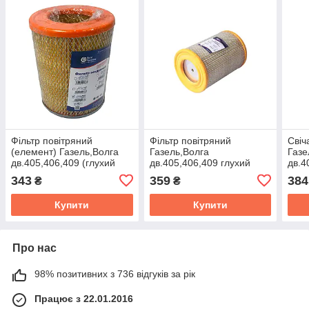
Фільтр повітряний
Фiльтр повiтряний
Свiч
(елемент) Газель,Волга
Газель,Волга
Газе
дв.405,406,409 (глухий
дв.405,406,409 глухий
дв.4
низький) (ви-во Авто
високий (елемент) (Авто
(ком
343
359
384
₴
₴
Престиж)
Престиж) 3110-1109013-
блiс
10
LR1
Купити
Купити
Про нас
98% позитивних з 736 відгуків за рік
Працює з 22.01.2016