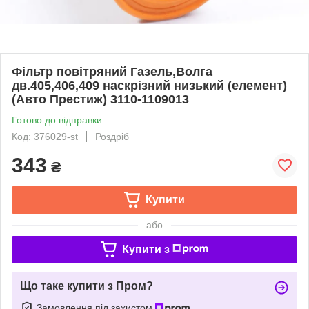
Фiльтр повiтряний Газель,Волга
дв.405,406,409 наскрiзний низький (елемент)
(Авто Престиж) 3110-1109013
Готово до відправки
Код: 376029-st
Роздріб
343
₴
Купити
або
Купити з
Що таке купити з Пром?
Замовлення під захистом