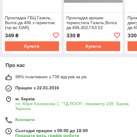
Прокладка ГБЦ Газель,
Прокладка кришки
Прок
Волга-дв.406 з герметом.
термостата Газель,Волга
двиг
(пр-во OAR)
дв.406,402,ГАЗ 53
дв.4
(паронiт) (пр-во Profit) 13-
(Укр
349
330
330
₴
₴
1008155-02
Купити
Купити
Про нас
98% позитивних з 738 відгуків за рік
Працює з 22.01.2016
м. Харків
пл. Юрія Кононенка 1, "ТД ЛОСК", периметр 109, Харків,
Україна
Контакти
Сьогодні працює з 09:00 до 18:00
Показати весь графік роботи