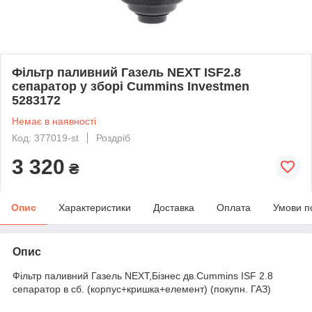
Фільтр паливний Газель NEXT ISF2.8
сепаратор у зборі Cummins Investmen
5283172
Немає в наявності
Код: 377019-st
Роздріб
3 320
₴
Опис
Характеристики
Доставка
Оплата
Умови п
Опис
Фільтр паливний Газель NEXT,Бізнес дв.Cummins ISF 2.8
сепаратор в сб. (корпус+кришка+елемент) (покупн. ГАЗ)