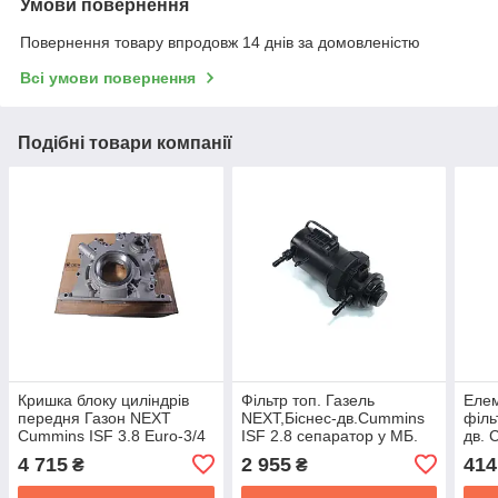
Умови повернення
Повернення товару впродовж 14 днів за домовленістю
Всі умови повернення
Подібні товари компанії
Кришка блоку циліндрів
Фільтр топ. Газель
Елем
передня Газон NEXT
NEXT,Біснес-дв.Cummins
філь
Cummins ISF 3.8 Euro-3/4
ISF 2.8 сепаратор у МБ.
дв. 
у зборі Cummins
(RIDER) RD.5283172
упак
4 715
2 955
414
₴
₴
Investmen 5525373
RD.