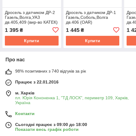
Дросель з датчиком ДР-2
Дросель з датчиком ДР-1
Дрос
Газель,Волга,УАЗ
Газель,Соболь,Волга
Газе
дв.405,409 (вир-во КАТЕК)
дв.406 (OAR)
дв.4
4062.1148100-13
4062.1148100-02
КАТЭ
1 395
1 445
1 4
₴
₴
Купити
Купити
Про нас
98% позитивних з 740 відгуків за рік
Працює з 22.01.2016
м. Харків
пл. Юрія Кононенка 1, "ТД ЛОСК", периметр 109, Харків,
Україна
Контакти
Сьогодні працює з 09:00 до 18:00
Показати весь графік роботи